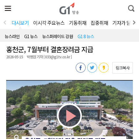
전
제
통
체
보
합
메
검
뉴
색
다시보기
이시각 주요뉴스
기동취재
집중취재
기자가 달려
열
기
뉴스라인
G1 뉴스
뉴스퍼레이드 강원
G1 8 뉴스
홍천군, 7월부터 결혼장려금 지급
2026-05-15
박명원 기자 [ 033@g1tv.co.kr ]
링크복사
Play