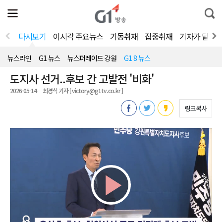
전
제
통
체
보
합
메
검
뉴
색
다시보기
이시각 주요뉴스
기동취재
집중취재
기자가 달려
열
기
뉴스라인
G1 뉴스
뉴스퍼레이드 강원
G1 8 뉴스
도지사 선거..후보 간 고발전 '비화'
2026-05-14
최경식 기자 [ victory@g1tv.co.kr ]
링크복사
Play