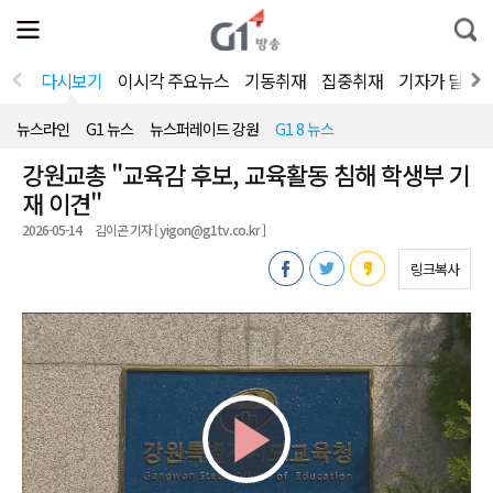
전
제
통
체
보
합
메
검
뉴
색
다시보기
이시각 주요뉴스
기동취재
집중취재
기자가 달려
열
기
뉴스라인
G1 뉴스
뉴스퍼레이드 강원
G1 8 뉴스
강원교총 "교육감 후보, 교육활동 침해 학생부 기
재 이견"
2026-05-14
김이곤 기자 [ yigon@g1tv.co.kr ]
링크복사
Play