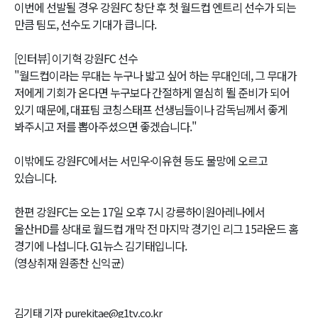
이번에 선발될 경우 강원FC 창단 후 첫 월드컵 엔트리 선수가 되는
만큼 팀도, 선수도 기대가 큽니다.
[인터뷰] 이기혁 강원FC 선수
"월드컵이라는 무대는 누구나 밟고 싶어 하는 무대인데, 그 무대가
저에게 기회가 온다면 누구보다 간절하게 열심히 뛸 준비가 되어
있기 때문에, 대표팀 코칭스태프 선생님들이나 감독님께서 좋게
봐주시고 저를 뽑아주셨으면 좋겠습니다."
이밖에도 강원FC에서는 서민우·이유현 등도 물망에 오르고
있습니다.
한편 강원FC는 오는 17일 오후 7시 강릉하이원아레나에서
울산HD를 상대로 월드컵 개막 전 마지막 경기인 리그 15라운드 홈
경기에 나섭니다. G1뉴스 김기태입니다.
(영상취재 원종찬 신익균)
김기태 기자 purekitae@g1tv.co.kr