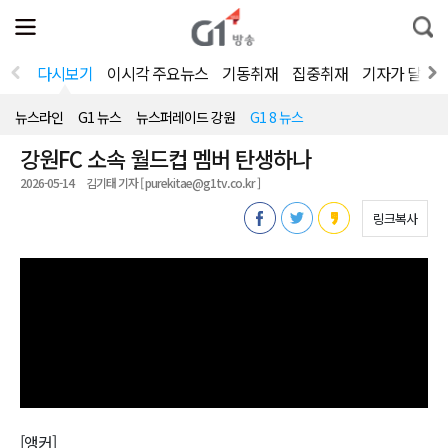
전
제
통
체
보
합
메
검
뉴
색
다시보기
이시각 주요뉴스
기동취재
집중취재
기자가 달려
열
기
뉴스라인
G1 뉴스
뉴스퍼레이드 강원
G1 8 뉴스
강원FC 소속 월드컵 멤버 탄생하나
2026-05-14
김기태 기자 [ purekitae@g1tv.co.kr ]
링크복사
[앵커]