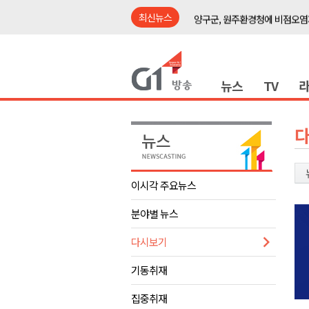
최신뉴스
양구군, 원주환경청에 비점오염
<강원랜드> 관광객이 인구 3배
<강원랜드> 마카오 카지노 "복
뉴스
TV
원주시, 하반기 중소기업육성자
강원도립대학교, 하반기 평생교
태백시, 28~29일 제5회 황부자
오늘 극한폭염 계속..낮 최고 ‘영
썩고, 무르고..농산물 피해 속출
이시각 주요뉴스
썩고, 무르고..농산물 피해 속출
분야별 뉴스
강릉시, 민선9기 21개 읍면동 
양구군, 원주환경청에 비점오염
다시보기
<강원랜드> 관광객이 인구 3배
기동취재
<강원랜드> 마카오 카지노 "복
집중취재
원주시, 하반기 중소기업육성자