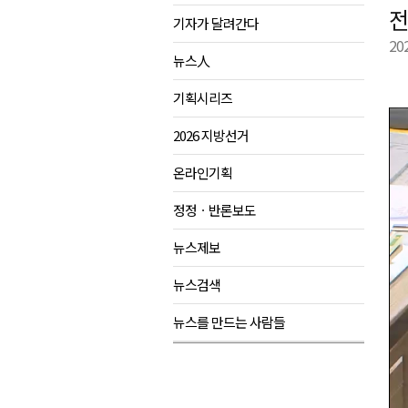
전
기자가 달려간다
강원도립대학교, 하반기 평생교
20
태백시, 28~29일 제5회 황부자
뉴스人
오늘 극한폭염 계속..낮 최고 ‘영
기획시리즈
썩고, 무르고..농산물 피해 속출
2026 지방선거
온라인기획
정정ㆍ반론보도
뉴스제보
뉴스검색
뉴스를 만드는 사람들