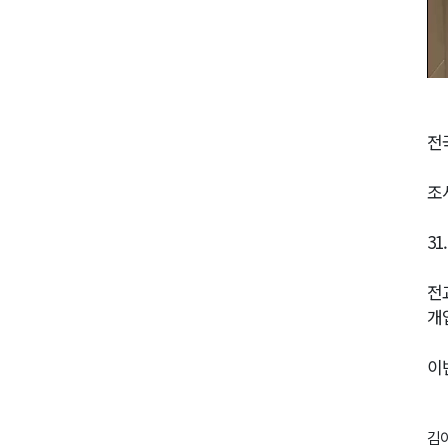
전
조
3
전
개
이
김이