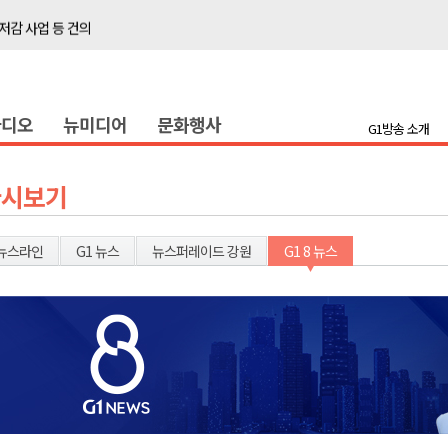
저감 사업 등 건의
..싱가포르 복합리조트
합리조트로 진화 중"
라디오
뉴미디어
문화행사
금 지원 접수
G1방송 소개
육원 수강생 모집
 며느리 축제
다시보기
상 38도’
뉴스라인
G1 뉴스
뉴스퍼레이드 강원
G1 8 뉴스
타운홀 미팅 성료
저감 사업 등 건의
..싱가포르 복합리조트
합리조트로 진화 중"
금 지원 접수