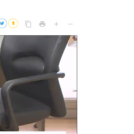
2026년 08월 07일(금)
2026년 08월 07일(금)
링
프
글
글
content_copy
print
add
remove
크
린
자
자
2026년 08월 07일(금)
복
트
크
작
사
2026년 08월 07일(금)
게
게
eo