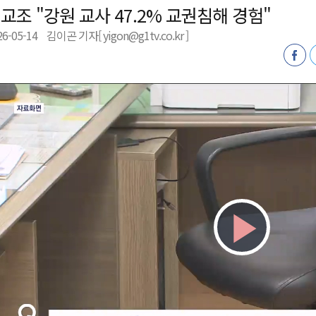
교조 "강원 교사 47.2% 교권침해 경험"
육원 수강생 모집
26-05-14
김이곤 기자[ yigon@g1tv.co.kr ]
 며느리 축제
상 38도’
Play
Vid