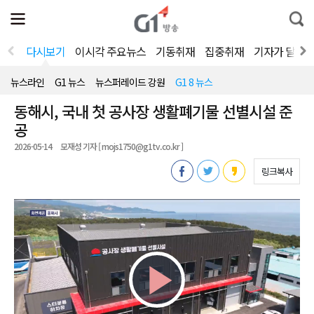
전
제
통
체
보
합
메
검
뉴
색
다시보기
이시각 주요뉴스
기동취재
집중취재
기자가 달려
열
기
뉴스라인
G1 뉴스
뉴스퍼레이드 강원
G1 8 뉴스
동해시, 국내 첫 공사장 생활폐기물 선별시설 준
공
2026-05-14
모재성 기자 [ mojs1750@g1tv.co.kr ]
링크복사
Play