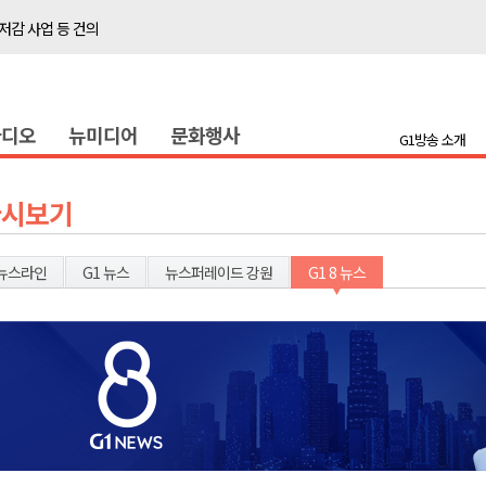
저감 사업 등 건의
..싱가포르 복합리조트
합리조트로 진화 중"
라디오
뉴미디어
문화행사
금 지원 접수
G1방송 소개
육원 수강생 모집
 며느리 축제
다시보기
상 38도’
뉴스라인
G1 뉴스
뉴스퍼레이드 강원
G1 8 뉴스
타운홀 미팅 성료
저감 사업 등 건의
..싱가포르 복합리조트
합리조트로 진화 중"
금 지원 접수