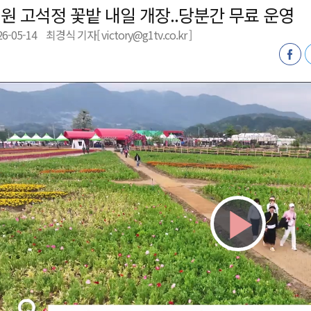
원 고석정 꽃밭 내일 개장..당분간 무료 운영
육원 수강생 모집
26-05-14
최경식 기자[ victory@g1tv.co.kr ]
 며느리 축제
상 38도’
Play
Vid