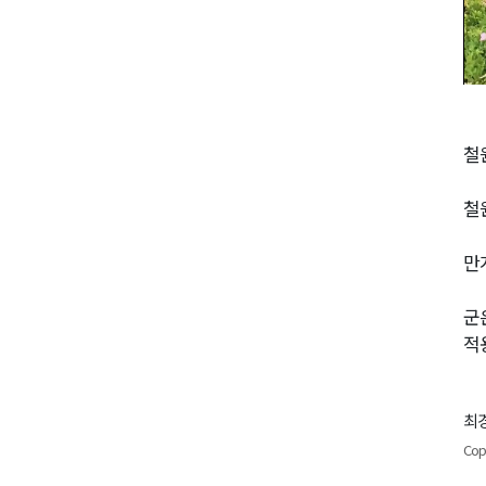
철
철
만
군
적
최경
Cop