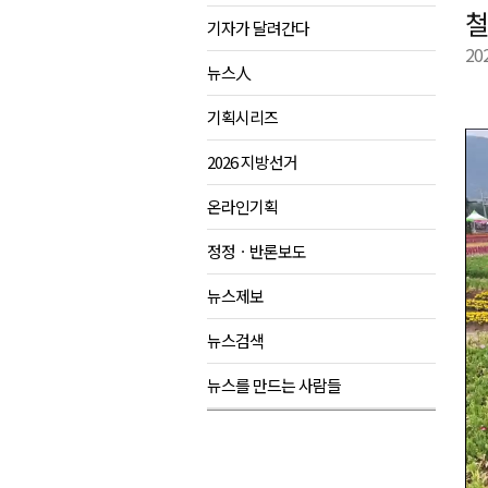
철
기자가 달려간다
강원도립대학교, 하반기 평생교
20
태백시, 28~29일 제5회 황부자
뉴스人
오늘 극한폭염 계속..낮 최고 ‘영
기획시리즈
썩고, 무르고..농산물 피해 속출
2026 지방선거
온라인기획
정정ㆍ반론보도
뉴스제보
뉴스검색
뉴스를 만드는 사람들