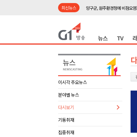
최신뉴스
양구군, 원주환경청에 비점오염
<강원랜드> 관광객이 인구 3배
<강원랜드> 마카오 카지노 "복
뉴스
TV
원주시, 하반기 중소기업육성자
강원도립대학교, 하반기 평생교
태백시, 28~29일 제5회 황부자
오늘 극한폭염 계속..낮 최고 ‘영
썩고, 무르고..농산물 피해 속출
이시각 주요뉴스
썩고, 무르고..농산물 피해 속출
분야별 뉴스
강릉시, 민선9기 21개 읍면동 
양구군, 원주환경청에 비점오염
다시보기
<강원랜드> 관광객이 인구 3배
기동취재
<강원랜드> 마카오 카지노 "복
집중취재
원주시, 하반기 중소기업육성자