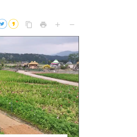
2026년 08월 07일(금)
2026년 08월 07일(금)
링
프
글
글
content_copy
print
add
remove
크
린
자
자
2026년 08월 07일(금)
복
트
크
작
사
2026년 08월 07일(금)
게
게
eo