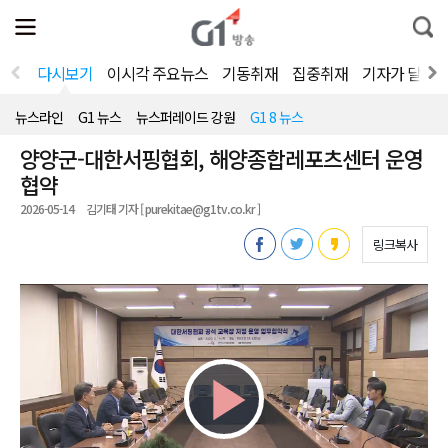
전
제
통
체
보
합
메
검
뉴
색
다시보기
이시각 주요뉴스
기동취재
집중취재
기자가 달려
열
기
뉴스라인
G1 뉴스
뉴스퍼레이드 강원
G1 8 뉴스
양양군-대한서핑협회, 해양종합레포츠센터 운영
협약
2026-05-14
김기태 기자 [ purekitae@g1tv.co.kr ]
링크복사
Play