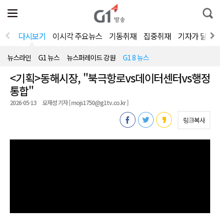
전
제
통
체
보
합
메
검
뉴
색
다시보기
이시각 주요뉴스
기동취재
집중취재
기자가 달려
열
기
뉴스라인
G1 뉴스
뉴스퍼레이드 강원
G1 8 뉴스
<기획>동해시장, "북극항로vs데이터센터vs행정
통합"
2026-05-13
모재성 기자 [ mojs1750@g1tv.co.kr ]
링크복사