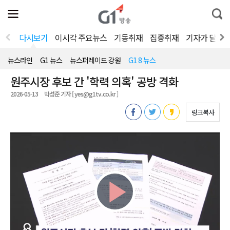
전
제
통
체
보
합
메
검
뉴
색
다시보기
이시각 주요뉴스
기동취재
집중취재
기자가 달려
열
기
뉴스라인
G1 뉴스
뉴스퍼레이드 강원
G1 8 뉴스
원주시장 후보 간 '학력 의혹' 공방 격화
2026-05-13
박성준 기자 [ yes@g1tv.co.kr ]
링크복사
Play