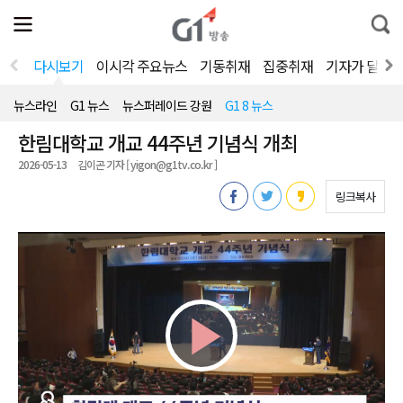
전
제
통
체
보
합
메
검
뉴
색
다시보기
이시각 주요뉴스
기동취재
집중취재
기자가 달려
열
기
뉴스라인
G1 뉴스
뉴스퍼레이드 강원
G1 8 뉴스
한림대학교 개교 44주년 기념식 개최
2026-05-13
김이곤 기자 [ yigon@g1tv.co.kr ]
링크복사
Play