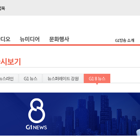
접목
정책간담회
 초청 특별 강연
라디오
뉴미디어
문화행사
G1방송 소개
천 유치 건의
최
다시보기
87명 인사
뉴스라인
G1 뉴스
뉴스퍼레이드 강원
G1 8 뉴스
나된 공동체"
국가폭력 사과
접목
정책간담회
 초청 특별 강연