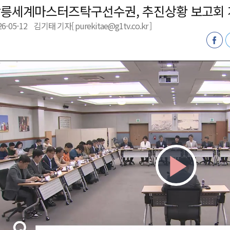
릉세계마스터즈탁구선수권, 추진상황 보고회 
천 유치 건의
26-05-12
김기태 기자[ purekitae@g1tv.co.kr ]
최
87명 인사
Play
Vid