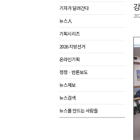
강
기자가 달려간다
육동한 시장, 국제스케이트장 춘
20
영월군, 국·도비 확보 보고회 개
뉴스人
삼척 공공산후조리원 이전 시급
기획시리즈
강원자치도교육청 교감급 이상 3
2026 지방선거
온라인기획
정정ㆍ반론보도
뉴스제보
뉴스검색
뉴스를 만드는 사람들