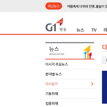
최신뉴스
여름축제 더위와 전쟁..물놀이 
강원도, 최휘영 문체부장관과 
이광재 국회 예결위원장, 강릉시
뉴스
TV
검찰청 폐지..해결 과제 산적
육동한 시장, 국제스케이트장 춘
영월군, 국·도비 확보 보고회 개
삼척 공공산후조리원 이전 시급
강원자치도교육청 교감급 이상 3
이시각 주요뉴스
도-시군 첫 간담회..우상호 "하
분야별 뉴스
이 대통령, 사북·납북귀환어부 
여름축제 더위와 전쟁..물놀이 
다시보기
강원도, 최휘영 문체부장관과 
기동취재
이광재 국회 예결위원장, 강릉시
집중취재
검찰청 폐지..해결 과제 산적