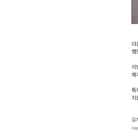
다
행
이
체
특
지
김기
Cop