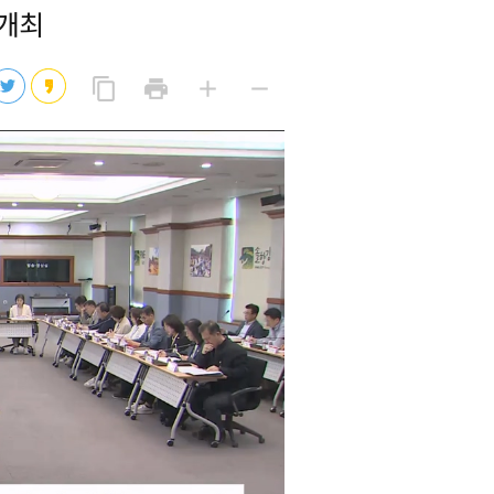
개최
2026년 08월 07일(금)
2026년 08월 07일(금)
링
프
글
글
content_copy
print
add
remove
크
린
자
자
2026년 08월 07일(금)
복
트
크
작
사
2026년 08월 07일(금)
게
게
eo