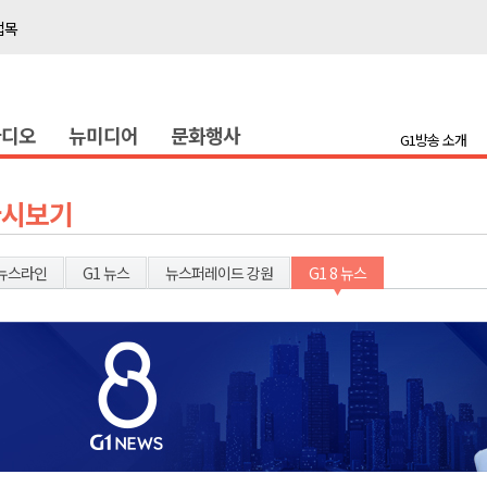
접목
정책간담회
 초청 특별 강연
라디오
뉴미디어
문화행사
G1방송 소개
천 유치 건의
최
다시보기
87명 인사
뉴스라인
G1 뉴스
뉴스퍼레이드 강원
G1 8 뉴스
나된 공동체"
국가폭력 사과
접목
정책간담회
 초청 특별 강연