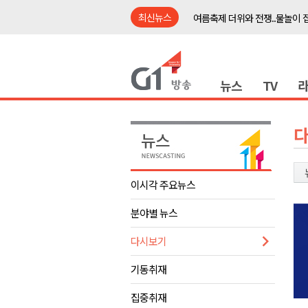
최신뉴스
여름축제 더위와 전쟁..물놀이 
강원도, 최휘영 문체부장관과 
이광재 국회 예결위원장, 강릉시
뉴스
TV
검찰청 폐지..해결 과제 산적
육동한 시장, 국제스케이트장 춘
영월군, 국·도비 확보 보고회 개
삼척 공공산후조리원 이전 시급
강원자치도교육청 교감급 이상 3
이시각 주요뉴스
도-시군 첫 간담회..우상호 "하
분야별 뉴스
이 대통령, 사북·납북귀환어부 
여름축제 더위와 전쟁..물놀이 
다시보기
강원도, 최휘영 문체부장관과 
기동취재
이광재 국회 예결위원장, 강릉시
집중취재
검찰청 폐지..해결 과제 산적