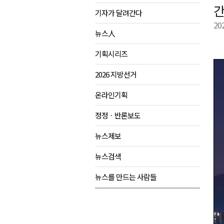
간
기자가 달려간다
육동한 시장, 국제스케이트장 춘
20
영월군, 국·도비 확보 보고회 개
뉴스人
삼척 공공산후조리원 이전 시급
기획시리즈
강원자치도교육청 교감급 이상 3
2026 지방선거
온라인기획
정정ㆍ반론보도
뉴스제보
뉴스검색
뉴스를 만드는 사람들