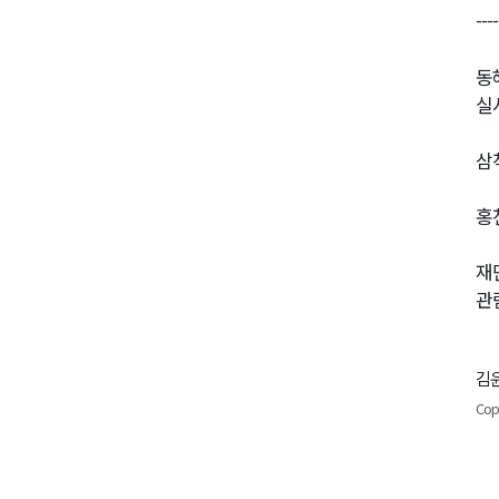
----
동
실
삼
홍
재
관
김윤
Cop