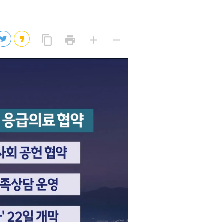
2026년 08월 07일(금)
2026년 08월 07일(금)
링
프
글
글
content_copy
print
add
remove
크
린
자
자
2026년 08월 07일(금)
복
트
크
작
사
2026년 08월 07일(금)
게
게
eo