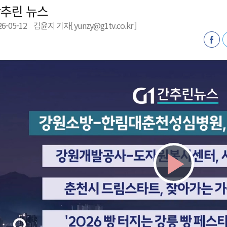
추린 뉴스
천 유치 건의
26-05-12
김윤지 기자[ yunzy@g1tv.co.kr ]
최
87명 인사
Play
Vid