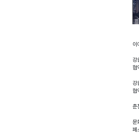
이
강
협
강
협
춘
문
페