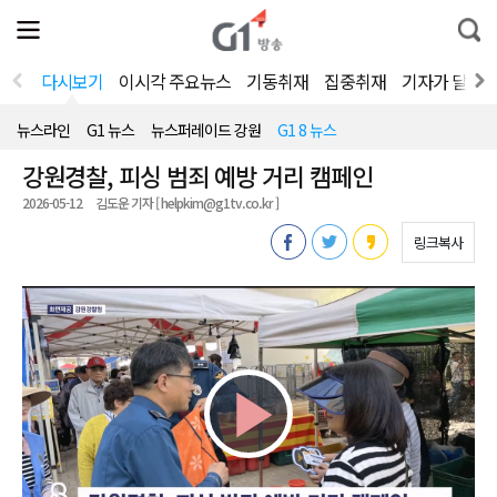
전
제
통
체
보
합
메
검
뉴
색
다시보기
이시각 주요뉴스
기동취재
집중취재
기자가 달려
열
기
뉴스라인
G1 뉴스
뉴스퍼레이드 강원
G1 8 뉴스
강원경찰, 피싱 범죄 예방 거리 캠페인
2026-05-12
김도운 기자 [ helpkim@g1tv.co.kr ]
링크복사
Play