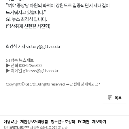
"여야 중앙당 차원의 화력이 강원도로 집중되면서 세대결이
뜨거워지고 있습니다."
G1 뉴스 최경식 입니다.
(영상취재 신현걸 서진형)
최경식 기자 victory@g1tv.co.kr
G1방송 뉴스제보
▶ 전화 033-248-5300
▶ 이메일 g1news@g1tv.co.kr
Copyright ⓒ G1방송. All rights reserved. 무단 전재 및 재배포 금지.
목록
이용약관
개인정보처리방침
청소년보호정책
PC화면
제보하기
맨
위
강원특별자치도 춘천시 동면 소양강로 274 G1방송