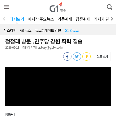
전
제
통
체
보
합
메
검
뉴
색
다시보기
이시각 주요뉴스
기동취재
집중취재
기자가 달려
열
기
뉴스라인
G1 뉴스
뉴스퍼레이드 강원
G1 8 뉴스
정청래 방문..민주당 강원 화력 집중
2026-05-11
최경식 기자 [ victory@g1tv.co.kr ]
링크복사
[앵커]