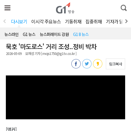
전
제
통
체
보
합
메
검
뉴
색
다시보기
이시각 주요뉴스
기동취재
집중취재
기자가 달려
열
기
뉴스라인
G1 뉴스
뉴스퍼레이드 강원
G1 8 뉴스
묵호 '마도로스' 거리 조성..정비 박차
2026-05-09
모재성 기자 [ mojs1750@g1tv.co.kr ]
링크복사
[앵커]