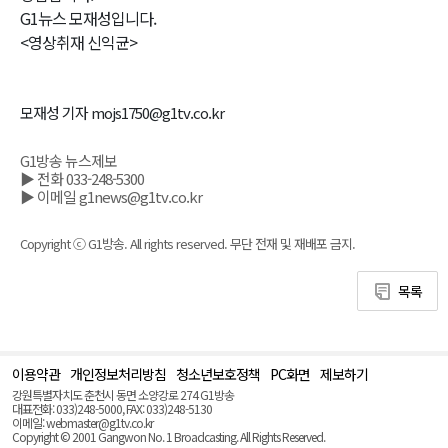
G1뉴스 모재성입니다.
<영상취재 신익균>
모재성 기자 mojs1750@g1tv.co.kr
G1방송 뉴스제보
▶ 전화 033-248-5300
▶ 이메일 g1news@g1tv.co.kr
Copyright ⓒ G1방송. All rights reserved. 무단 전재 및 재배포 금지.
목록
이용약관
개인정보처리방침
청소년보호정책
PC화면
제보하기
맨
위
강원특별자치도 춘천시 동면 소양강로 274 G1방송
로
대표전화: 033)248-5000, FAX: 033)248-5130
(Top)
이메일: webmaster@g1tv.co.kr
Copyright © 2001 Gangwon No. 1 Broadcasting. All Rights Reserved.