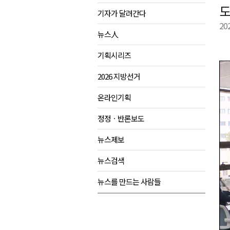
도
기자가 달려간다
육동한 시장, 국제스케이트장 춘
20
영월군, 국·도비 확보 보고회 개
뉴스人
삼척 공공산후조리원 이전 시급
기획시리즈
강원자치도교육청 교감급 이상 3
2026 지방선거
온라인기획
정정ㆍ반론보도
뉴스제보
뉴스검색
뉴스를 만드는 사람들