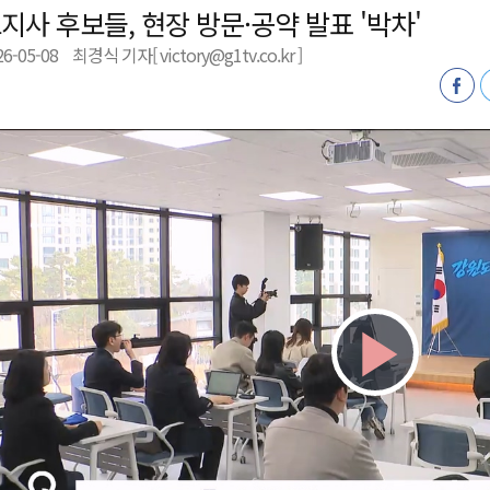
지사 후보들, 현장 방문·공약 발표 '박차'
천 유치 건의
26-05-08
최경식 기자[ victory@g1tv.co.kr ]
최
87명 인사
Play
Vid