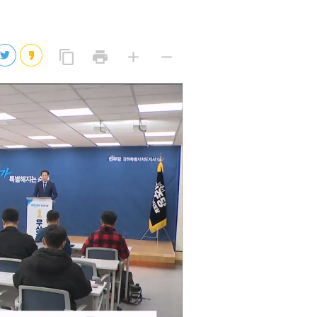
2026년 08월 07일(금)
2026년 08월 07일(금)
링
프
글
글
content_copy
print
add
remove
크
린
자
자
2026년 08월 07일(금)
복
트
크
작
사
2026년 08월 07일(금)
게
게
eo