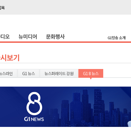
접목
정책간담회
 초청 특별 강연
라디오
뉴미디어
문화행사
G1방송 소개
천 유치 건의
최
다시보기
87명 인사
뉴스라인
G1 뉴스
뉴스퍼레이드 강원
G1 8 뉴스
나된 공동체"
국가폭력 사과
접목
정책간담회
 초청 특별 강연