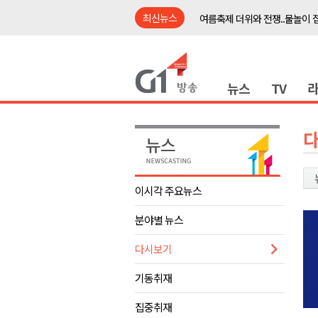
최신뉴스
여름축제 더위와 전쟁..물놀이 
강원도, 최휘영 문체부장관과 
이광재 국회 예결위원장, 강릉시
뉴스
TV
검찰청 폐지..해결 과제 산적
육동한 시장, 국제스케이트장 춘
영월군, 국·도비 확보 보고회 개
삼척 공공산후조리원 이전 시급
강원자치도교육청 교감급 이상 3
이시각 주요뉴스
도-시군 첫 간담회..우상호 "하
분야별 뉴스
이 대통령, 사북·납북귀환어부 
여름축제 더위와 전쟁..물놀이 
다시보기
강원도, 최휘영 문체부장관과 
기동취재
이광재 국회 예결위원장, 강릉시
집중취재
검찰청 폐지..해결 과제 산적