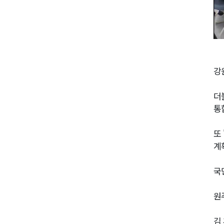
강
더
통
또
계
국
원
김