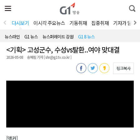
전
제
통
체
보
합
메
검
뉴
색
다시보기
이시각 주요뉴스
기동취재
집중취재
기자가 달려
열
기
뉴스라인
G1 뉴스
뉴스퍼레이드 강원
G1 8 뉴스
<기획> 고성군수, 수성vs탈환..여야 맞대결
2026-05-08
송혜림 기자 [ shr@g1tv.co.kr ]
링크복사
[앵커]