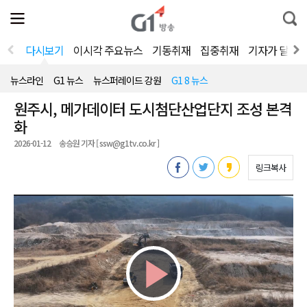
전
제
통
체
보
합
메
검
뉴
색
다시보기
이시각 주요뉴스
기동취재
집중취재
기자가 달려
열
기
뉴스라인
G1 뉴스
뉴스퍼레이드 강원
G1 8 뉴스
원주시, 메가데이터 도시첨단산업단지 조성 본격
화
2026-01-12
송승원 기자 [ ssw@g1tv.co.kr ]
링크복사
Play