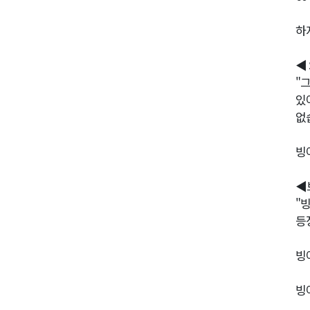
하
◀
"
있
없
빙
◀
"
등
빙
빙