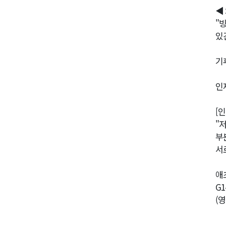
◀
"
있
기
인
[
"
부
서
애
G
(