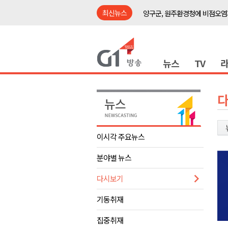
최신뉴스
양구군, 원주환경청에 비점오염
<강원랜드> 관광객이 인구 3배
<강원랜드> 마카오 카지노 "복
뉴스
TV
원주시, 하반기 중소기업육성자
강원도립대학교, 하반기 평생교
태백시, 28~29일 제5회 황부자
오늘 극한폭염 계속..낮 최고 ‘영
썩고, 무르고..농산물 피해 속출
이시각 주요뉴스
썩고, 무르고..농산물 피해 속출
분야별 뉴스
강릉시, 민선9기 21개 읍면동 
양구군, 원주환경청에 비점오염
다시보기
<강원랜드> 관광객이 인구 3배
기동취재
<강원랜드> 마카오 카지노 "복
집중취재
원주시, 하반기 중소기업육성자