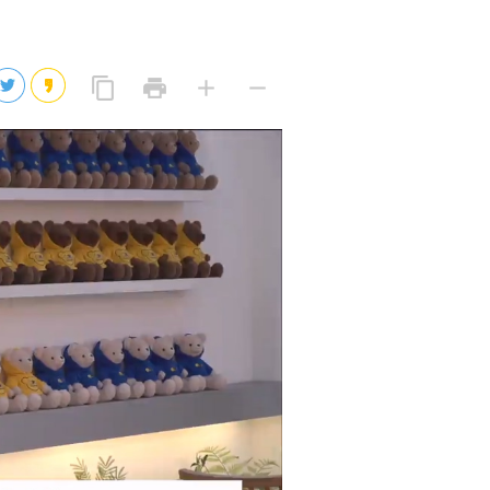
2026년 08월 07일(금)
2026년 08월 07일(금)
링
프
글
글
content_copy
print
add
remove
크
린
자
자
2026년 08월 07일(금)
복
트
크
작
사
2026년 08월 07일(금)
게
게
eo