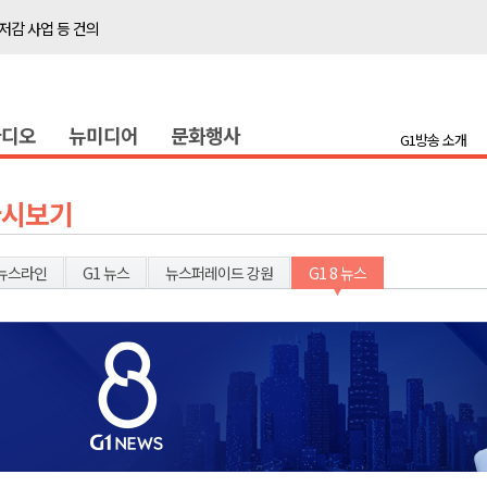
저감 사업 등 건의
..싱가포르 복합리조트
합리조트로 진화 중"
라디오
뉴미디어
문화행사
금 지원 접수
G1방송 소개
육원 수강생 모집
 며느리 축제
다시보기
상 38도’
뉴스라인
G1 뉴스
뉴스퍼레이드 강원
G1 8 뉴스
타운홀 미팅 성료
저감 사업 등 건의
..싱가포르 복합리조트
합리조트로 진화 중"
금 지원 접수