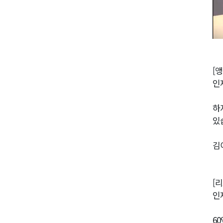
[앵
인
하
있
김
[
인
6