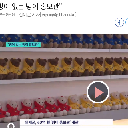
빙어 없는 빙어 홍보관"
육원 수강생 모집
25-09-03
김이곤 기자[ yigon@g1tv.co.kr ]
 며느리 축제
상 38도’
Play
Vid