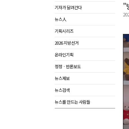
"
기자가 달려간다
강원도립대학교, 하반기 평생교
20
태백시, 28~29일 제5회 황부자
뉴스人
오늘 극한폭염 계속..낮 최고 ‘영
기획시리즈
썩고, 무르고..농산물 피해 속출
2026 지방선거
온라인기획
정정ㆍ반론보도
뉴스제보
뉴스검색
뉴스를 만드는 사람들