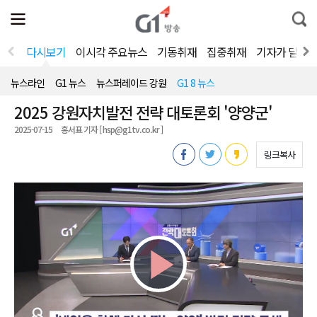
전
제
통
체
보
합
메
검
뉴
색
다시보기
이시각 주요뉴스
기동취재
집중취재
기자가 달려
열
기
뉴스라인
G1 뉴스
뉴스퍼레이드 강원
G1 8 뉴스
2025 강원자치발전 전략 대토론회 '양양군'
2025-07-15
홍서표 기자 [ hsp@g1tv.co.kr ]
링크복사
Play