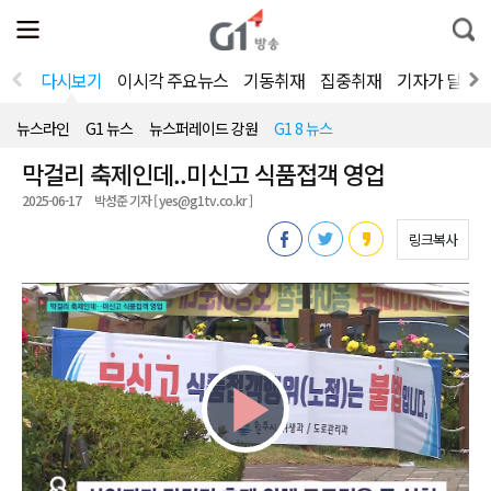
전
제
통
체
보
합
메
검
뉴
색
다시보기
이시각 주요뉴스
기동취재
집중취재
기자가 달려
열
기
뉴스라인
G1 뉴스
뉴스퍼레이드 강원
G1 8 뉴스
막걸리 축제인데..미신고 식품접객 영업
2025-06-17
박성준 기자 [ yes@g1tv.co.kr ]
링크복사
Play