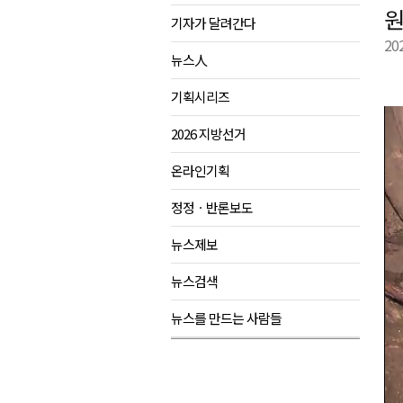
원
기자가 달려간다
육동한 시장, 국제스케이트장 춘
20
영월군, 국·도비 확보 보고회 개
뉴스人
삼척 공공산후조리원 이전 시급
기획시리즈
강원자치도교육청 교감급 이상 3
2026 지방선거
온라인기획
정정ㆍ반론보도
뉴스제보
뉴스검색
뉴스를 만드는 사람들