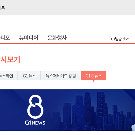
접목
정책간담회
 초청 특별 강연
라디오
뉴미디어
문화행사
G1방송 소개
천 유치 건의
최
다시보기
87명 인사
뉴스라인
G1 뉴스
뉴스퍼레이드 강원
G1 8 뉴스
나된 공동체"
국가폭력 사과
접목
정책간담회
 초청 특별 강연