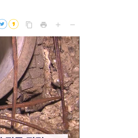
2026년 08월 07일(금)
2026년 08월 07일(금)
링
프
글
글
content_copy
print
add
remove
크
린
자
자
2026년 08월 07일(금)
복
트
크
작
사
2026년 08월 07일(금)
게
게
eo