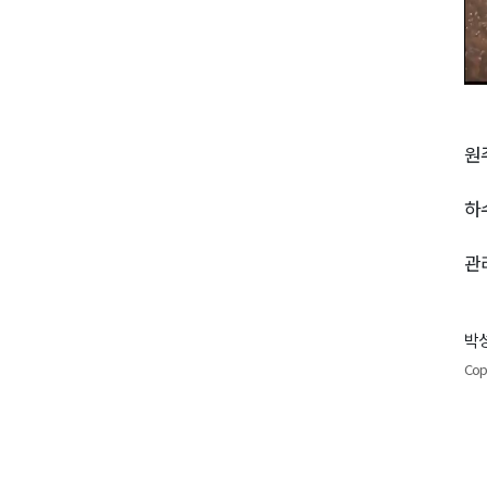
원
하
관
박성
Cop