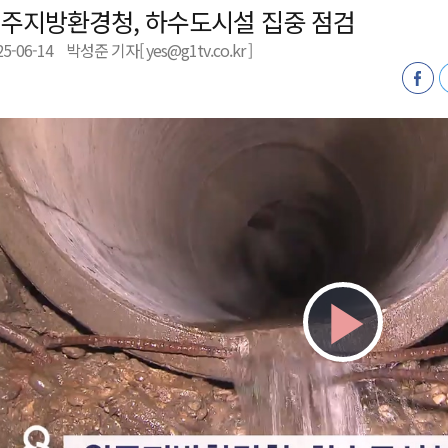
주지방환경청, 하수도시설 집중 점검
천 유치 건의
25-06-14
박성준 기자[ yes@g1tv.co.kr ]
최
87명 인사
Play
Vid