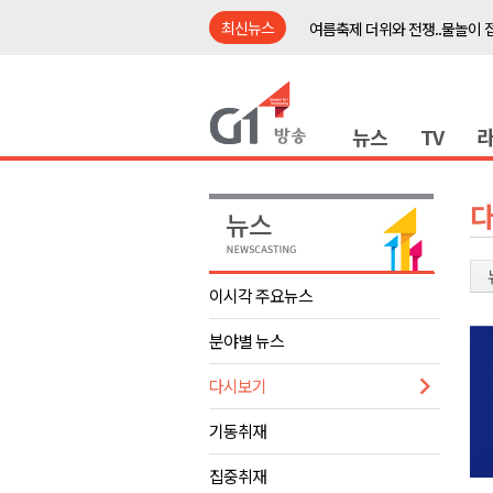
최신뉴스
여름축제 더위와 전쟁..물놀이 
강원도, 최휘영 문체부장관과 
이광재 국회 예결위원장, 강릉시
뉴스
TV
검찰청 폐지..해결 과제 산적
육동한 시장, 국제스케이트장 춘
영월군, 국·도비 확보 보고회 개
삼척 공공산후조리원 이전 시급
강원자치도교육청 교감급 이상 3
이시각 주요뉴스
도-시군 첫 간담회..우상호 "하
분야별 뉴스
이 대통령, 사북·납북귀환어부 
여름축제 더위와 전쟁..물놀이 
다시보기
강원도, 최휘영 문체부장관과 
기동취재
이광재 국회 예결위원장, 강릉시
집중취재
검찰청 폐지..해결 과제 산적