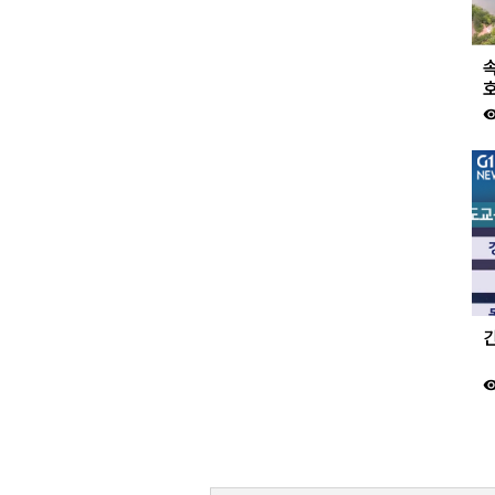
호
visibil
visibil