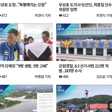
상호 도정.."특별해지는 강원"
우상호 도지사 당선인, 최흥집 인수
위원장 임명
672
최경식 기자
612
최경식 기자
ity
visibility
직 단체장 "9명 생환, 5명 고배"
강원경찰, 6.3 선거사범 213명 적
발..183명 수사
487
박명원 기자
400
김도운 기자
ity
visibility