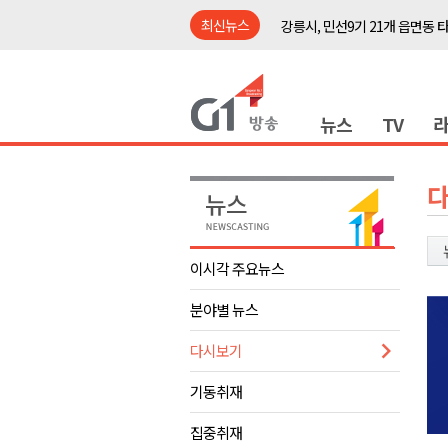
최신뉴스
민선9기 양양군 공약사업 추진 
양구군, 원주환경청에 비점오염
<강원랜드> 관광객이 인구 3배
뉴스
TV
<강원랜드> 마카오 카지노 "복
원공노, 업무추진비 논란 재정
강릉시, 고유가 피해지원금 도내
양양군, 피서지 계곡·하천 불법
평창군 계촌5리 깡촌음악회 내
이시각 주요뉴스
썩고, 무르고..농산물 피해 속출
분야별 뉴스
강릉시, 민선9기 21개 읍면동 
다시보기
민선9기 양양군 공약사업 추진 
양구군, 원주환경청에 비점오염
기동취재
<강원랜드> 관광객이 인구 3배
집중취재
<강원랜드> 마카오 카지노 "복