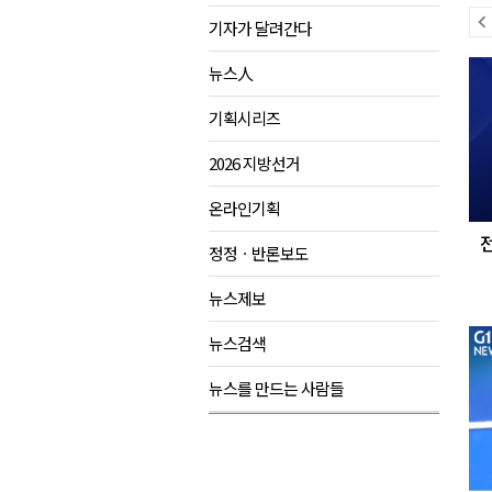
이
기자가 달려간다
원공노, 업무추진비 논란 재정
전
다
강릉시, 고유가 피해지원금 도내
뉴스人
뉴
음
양양군, 피서지 계곡·하천 불법
스
뉴
기획시리즈
스
평창군 계촌5리 깡촌음악회 내
2026 지방선거
온라인기획
정정ㆍ반론보도
뉴스제보
뉴스검색
뉴스를 만드는 사람들