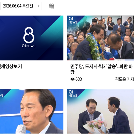
2026.06.04 목요일
국장 직위해제 촉구
 지급액 1위
행위 집중 단속
일 개최
전체영상보기
민주당, 도지사·빅3 '압승'..파란 바
람
683
김도운 기자
visibility