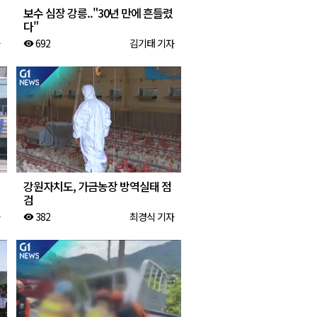
보수 심장 강릉.."30년 만에 흔들렸
다"
692
김기태 기자
visibility
강원자치도, 가금농장 방역실태 점
검
382
최경식 기자
visibility