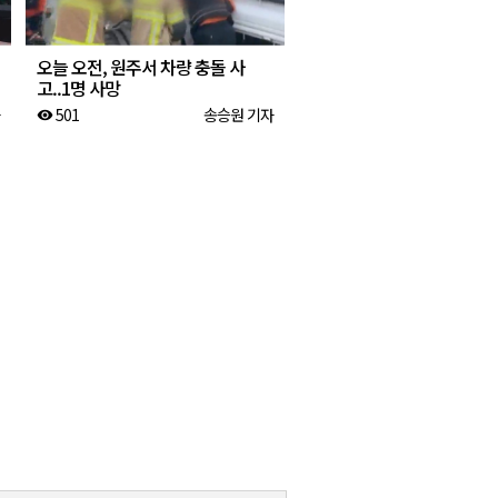
오늘 오전, 원주서 차량 충돌 사
고..1명 사망
501
송승원 기자
visibility