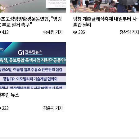
속초고성양양환경운동연합, "영랑
평창 계촌클래식축제 내일부터 사
 부교 철거 촉구"
흘간 열려
413
송혜림 기자
336
정창영 기자
ity
visibility
간추린 뉴스
233
김윤지 기자
ity