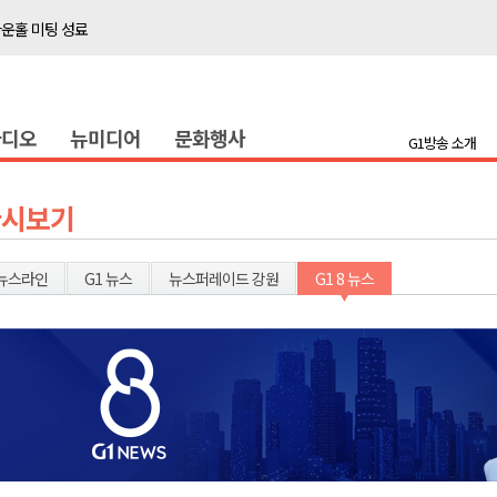
전략 보고회 개최
저감 사업 등 건의
..싱가포르 복합리조트
라디오
뉴미디어
문화행사
합리조트로 진화 중"
G1방송 소개
국장 직위해제 촉구
다시보기
 지급액 1위
행위 집중 단속
뉴스라인
G1 뉴스
뉴스퍼레이드 강원
G1 8 뉴스
일 개최
타운홀 미팅 성료
전략 보고회 개최
저감 사업 등 건의
..싱가포르 복합리조트
합리조트로 진화 중"