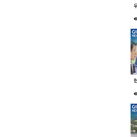
우
visibil
현
visibil