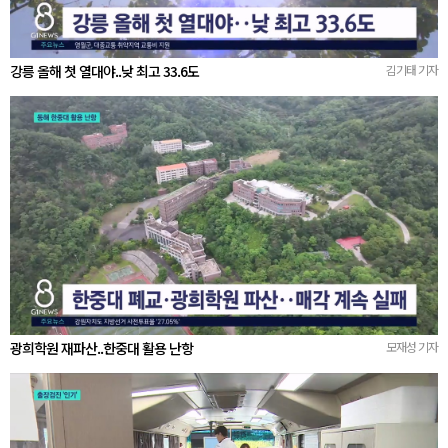
강릉 올해 첫 열대야..낮 최고 33.6도
김기태 기자
광희학원 재파산..한중대 활용 난항
모재성 기자