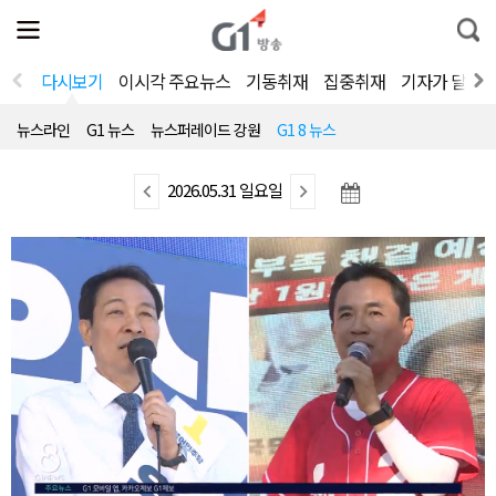
전
제
통
체
보
합
메
검
뉴
색
다시보기
이시각 주요뉴스
기동취재
집중취재
기자가 달려
열
기
뉴스라인
G1 뉴스
뉴스퍼레이드 강원
G1 8 뉴스
이
2026.05.31 일요일
다
전
음
뉴
뉴
스
스