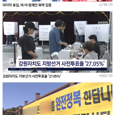
마지막 휴일, 여-야 동해안 화력 집중
김기태 기자
강원자치도 지방선거 사전투표율 '27.05%'
박명원 기자