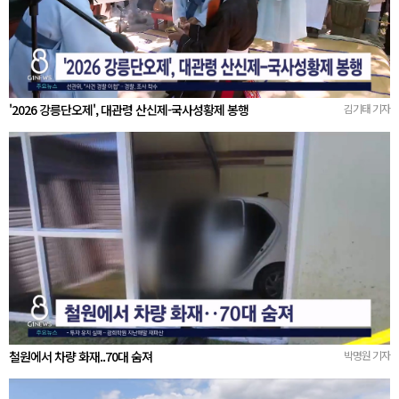
'2026 강릉단오제', 대관령 산신제-국사성황제 봉행
김기태 기자
철원에서 차량 화재..70대 숨져
박명원 기자