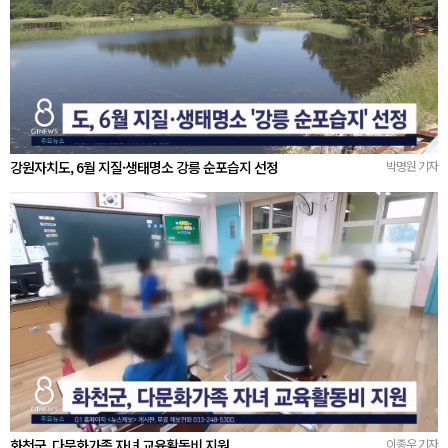
강원자치도, 6월 지질·생태명소 강릉 순포습지 선정
박명원 기자
화천군, 다문화가족 자녀 교육활동비 지원
이종우 기자