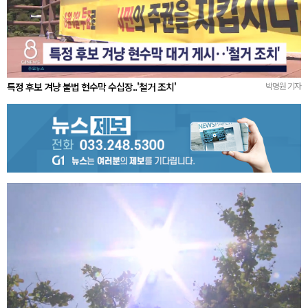
특정 후보 겨냥 불법 현수막 수십장..'철거 조치'
박명원 기자