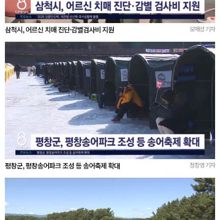
삼척시, 어르신 치매 진단·감별검사비 지원
모재성 기자
평창군, 평창송어파크 조성 등 송어축제 확대
정창영 기자