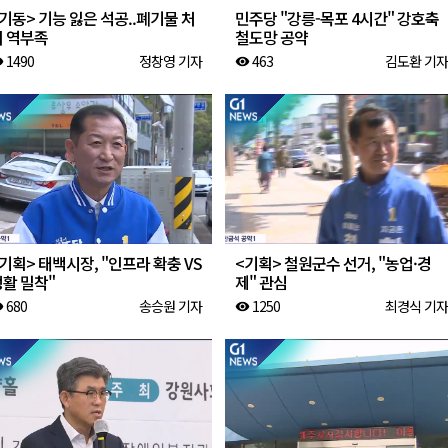
기동> 기능 잃은 석공..폐기물 처
민주당 "강릉-목포 4시간" 강호축
리 역부족
철도망 공약
1490
정창영 기자
463
김도환 기자
ity
visibility
기획> 태백시장, "인프라 확충 VS
<기획> 철원군수 선거, "농업·경
활 밀착"
제" 관심
680
송승원 기자
1250
최경식 기자
ity
visibility