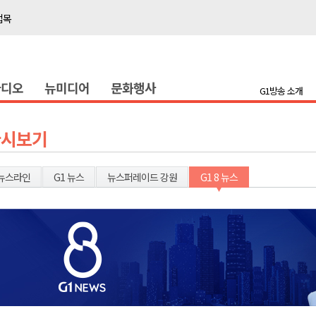
접목
정책간담회
 초청 특별 강연
라디오
뉴미디어
문화행사
G1방송 소개
천 유치 건의
최
다시보기
87명 인사
뉴스라인
G1 뉴스
뉴스퍼레이드 강원
G1 8 뉴스
나된 공동체"
국가폭력 사과
접목
정책간담회
 초청 특별 강연