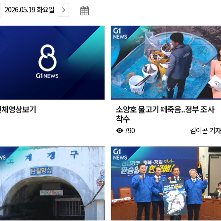
2026.05.19 화요일
천 유치 건의
최
87명 인사
전체영상보기
소양호 물고기 떼죽음..정부 조사
착수
790
김이곤 기자
visibility