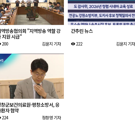
지역방송협의회 "지역방송 역할 강
간추린 뉴스
 지원 시급"
200
김윤지 기자
222
김윤지 기자
ity
visibility
평창군보건의료원-평창소방서, 응
급환자 협약
224
정창영 기자
ity