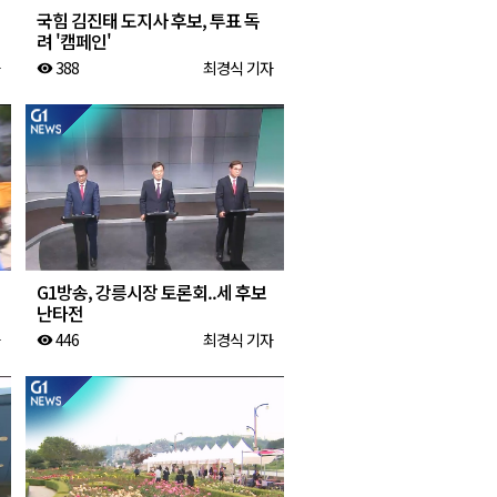
국힘 김진태 도지사 후보, 투표 독
려 '캠페인'
388
최경식 기자
visibility
G1방송, 강릉시장 토론회..세 후보
난타전
446
최경식 기자
visibility