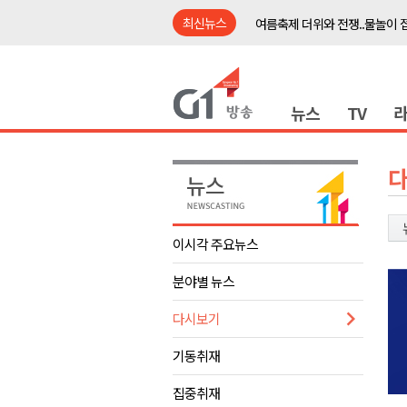
최신뉴스
여름축제 더위와 전쟁..물놀이 
강원도, 최휘영 문체부장관과 
이광재 국회 예결위원장, 강릉시
뉴스
TV
검찰청 폐지..해결 과제 산적
육동한 시장, 국제스케이트장 춘
영월군, 국·도비 확보 보고회 개
삼척 공공산후조리원 이전 시급
강원자치도교육청 교감급 이상 3
이시각 주요뉴스
도-시군 첫 간담회..우상호 "하
분야별 뉴스
이 대통령, 사북·납북귀환어부 
여름축제 더위와 전쟁..물놀이 
다시보기
강원도, 최휘영 문체부장관과 
기동취재
이광재 국회 예결위원장, 강릉시
집중취재
검찰청 폐지..해결 과제 산적