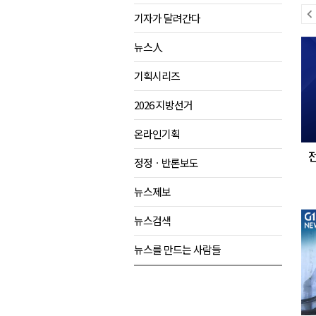
이
기자가 달려간다
육동한 시장, 국제스케이트장 춘
전
다
영월군, 국·도비 확보 보고회 개
뉴스人
뉴
음
삼척 공공산후조리원 이전 시급
스
뉴
기획시리즈
강원자치도교육청 교감급 이상 3
스
2026 지방선거
온라인기획
정정ㆍ반론보도
뉴스제보
뉴스검색
뉴스를 만드는 사람들