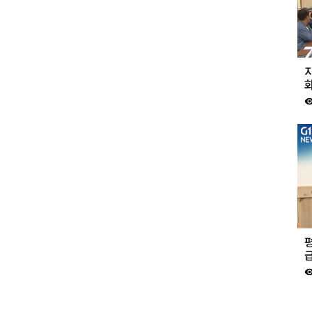
화
visibil
visibil