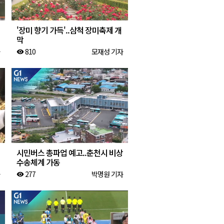
'장미 향기 가득'..삼척 장미축제 개
막
810
모재성 기자
visibility
시민버스 총파업 예고..춘천시 비상
수송체계 가동
277
박명원 기자
visibility