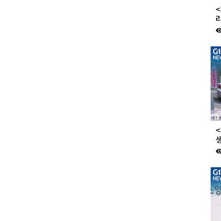
<
visibil
<
생
visibil