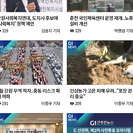
강원사회복지연대, 도지사 후보에
춘천 국민체육센터 운영 재개..노후
사회복지' 정책 제안
설비 개선
319
김윤지 기자
329
박명원 기자
ity
visibility
월 강원 무역 적자..중동 리스크 확
인삼농가 고온 피해 우려.."포장 관
대 여파
리 중요"
191
이종우 기자
209
이종우 기자
ity
visibility