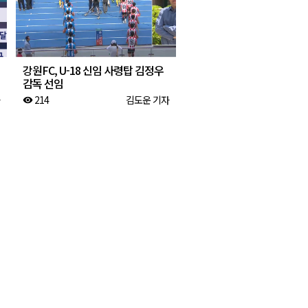
강원FC, U-18 신임 사령탑 김정우
감독 선임
214
김도운 기자
visibility