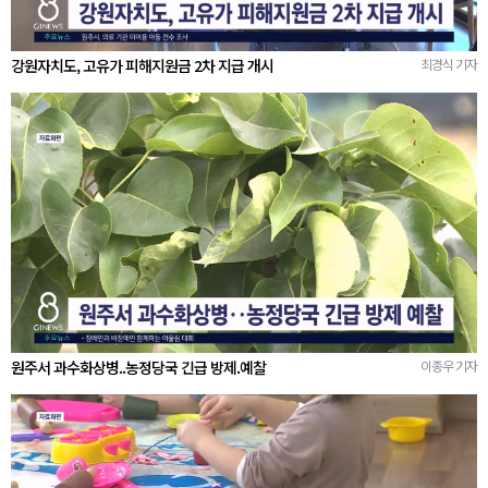
강원자치도, 고유가 피해지원금 2차 지급 개시
최경식 기자
원주서 과수화상병..농정당국 긴급 방제.예찰
이종우 기자