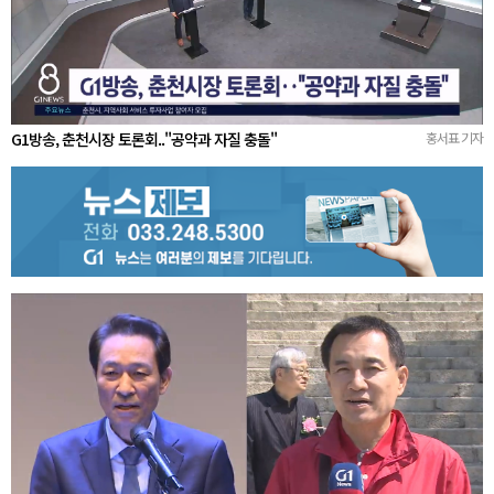
G1방송, 춘천시장 토론회.."공약과 자질 충돌"
홍서표 기자