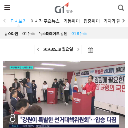
전
제
통
체
보
합
메
검
뉴
색
다시보기
이시각 주요뉴스
기동취재
집중취재
기자가 달려
열
기
뉴스라인
G1 뉴스
뉴스퍼레이드 강원
G1 8 뉴스
이
2026.05.18 월요일
다
전
음
뉴
뉴
스
스