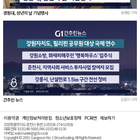
경동대, 성년의 날 기념행사
송혜림 기자
간추린 뉴스
김윤지 기자
이용약관
개인정보처리방침
청소년보호정책
PC화면
제보하기
맨
위
강원특별자치도 춘천시 동면 소양강로 274 G1방송
로
대표전화: 033)248-5000, FAX: 033)248-5130
(Top)
이메일: webmaster@g1tv.co.kr
Copyright © 2001 Gangwon No. 1 Broadcasting. All Rights Reserved.