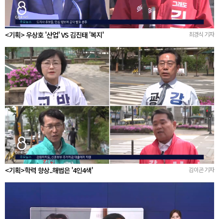
<기획> 우상호 '산업' VS 김진태 '복지'
최경식 기자
<기획>학력 향상..해법은 '4인4색'
김이곤 기자