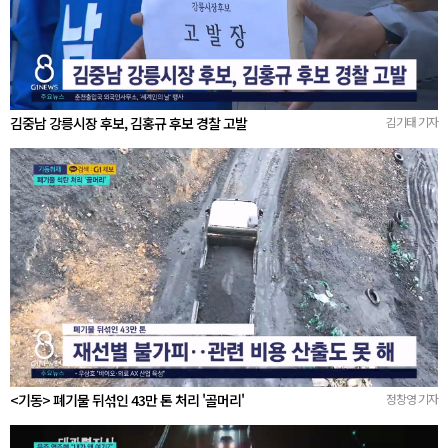
김중남 강릉시장 후보, 김홍규 후보 경찰 고발
김기태 기자
<기동> 폐기물 뒤섞인 43만 톤 처리 '골머리'
정창영 기자