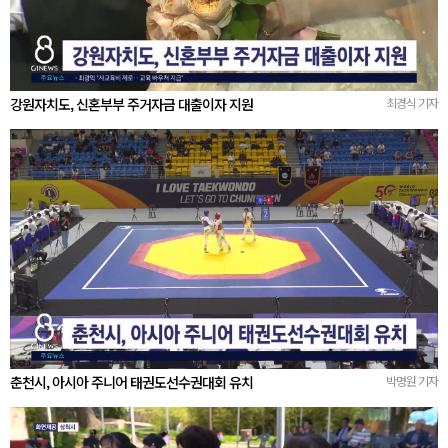
강원자치도, 신혼부부 주거자금 대출이자 지원
최경식 기자
춘천시, 아시아 주니어 태권도선수권대회 유치
박명원 기자