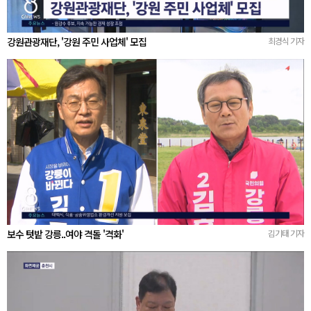
강원관광재단, '강원 주민 사업체' 모집
최경식 기자
보수 텃밭 강릉..여야 격돌 '격화'
김기태 기자