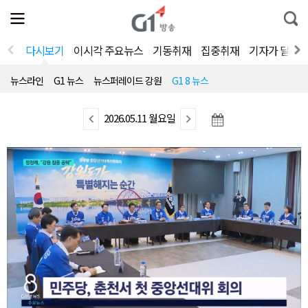
전
제
통
체
보
합
메
검
뉴
색
다시보기
이시각 주요뉴스
기동취재
집중취재
기자가 달려
열
기
뉴스라인
G1 뉴스
뉴스퍼레이드 강원
G1 8 뉴스
이
2026.05.11 월요일
다
전
음
뉴
뉴
스
스