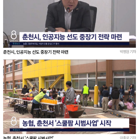
춘천시, 인공지능 선도 중장기 전략 마련
박명원 기자
농협, 춘천서 '스쿨팜 시범사업'
이종우 기자