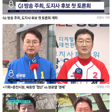
G1 방송 주최, 도지사 후보 첫 토론회 개최
최경식 기자
<기획>춘천시장, 육동한 '첨단' vs 정광열 '경제'
박명원 기자