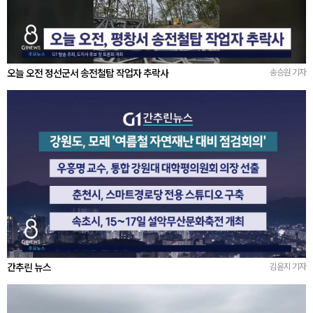
오늘 오전 정선군서 송전철탑 작업자 추락사
송승원 기자
간추린 뉴스
김윤지 기자