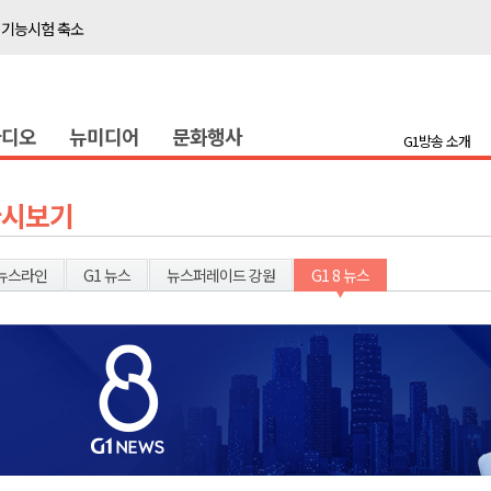
 기능시험 축소
이' 경제살리기 추진
탐방로 전면 통제
라디오
뉴미디어
문화행사
..싱가포르 복합리조트
G1방송 소개
합리조트로 진화 중"
 개막
다시보기
 지원사업 시행
정밀 안전 진단
뉴스라인
G1 뉴스
뉴스퍼레이드 강원
G1 8 뉴스
4.1km 지정
 더위 한풀 꺾여
 기능시험 축소
이' 경제살리기 추진
탐방로 전면 통제
..싱가포르 복합리조트