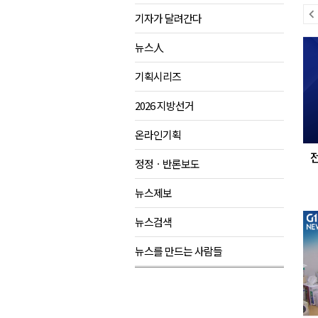
이
기자가 달려간다
<강원랜드> 마카오 카지노 "복
전
다
제28회 정동진독립영화제 오늘
뉴스人
뉴
음
양양군, 소상공인 특례보증 2차
스
뉴
기획시리즈
평창군 재해 예방 도로 시설물 
스
2026 지방선거
동해시, '해군1함대로' 명예도로 
온라인기획
정정ㆍ반론보도
뉴스제보
뉴스검색
뉴스를 만드는 사람들