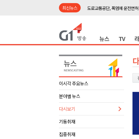
최신뉴스
도로교통공단, 폭염에 운전면허
강릉시, '상생동행 100일 릴레
삼척시, 무건리 이끼폭포 생태
뉴스
TV
<강원랜드> 관광객이 인구 3배
<강원랜드> 마카오 카지노 "복
제28회 정동진독립영화제 오늘
양양군, 소상공인 특례보증 2차
평창군 재해 예방 도로 시설물 
이시각 주요뉴스
동해시, '해군1함대로' 명예도로 
분야별 뉴스
영월 '폭염중대경보' 발효..주말,
도로교통공단, 폭염에 운전면허
다시보기
강릉시, '상생동행 100일 릴레
기동취재
삼척시, 무건리 이끼폭포 생태
집중취재
<강원랜드> 관광객이 인구 3배