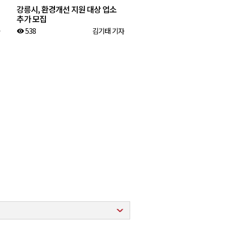
강릉시, 환경개선 지원 대상 업소
추가 모집
538
김기태 기자
visibility