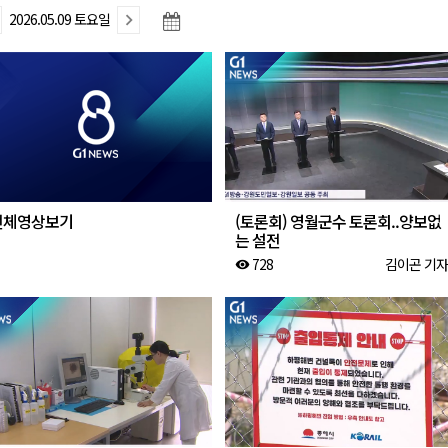
2026.05.09 토요일
합리조트로 진화 중"
 개막
 지원사업 시행
정밀 안전 진단
4.1km 지정
전체영상보기
(토론회) 영월군수 토론회..양보없
는 설전
728
김이곤 기자
visibility