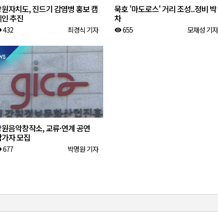
강원자치도, 진드기 감염병 홍보 캠
묵호 '마도로스' 거리 조성..정비 박
페인 추진
차
432
최경식 기자
655
모재성 기자
ity
visibility
강원음악창작소, 교류·연계 공연
참가자 모집
677
박명원 기자
ity