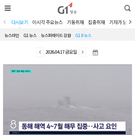
전
제
통
체
보
합
메
검
뉴
색
다시보기
이시각 주요뉴스
기동취재
집중취재
기자가 달려
열
기
뉴스라인
G1 뉴스
뉴스퍼레이드 강원
G1 8 뉴스
이
2026.04.17 금요일
다
전
음
뉴
뉴
스
스