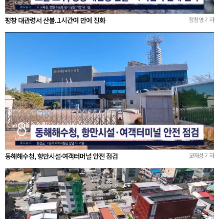
평창 대관령서 산불..1시간여 만에 진화
정창영 기자
동해해수청, 항만시설·여객터머널 안전 점검
모재성 기자