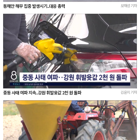
동해안 해무 집중 발생시기..대응 총력
모재성 기자
중동 사태 여파 지속..강원 휘발윳값 2천 원 돌파
김윤지 기자