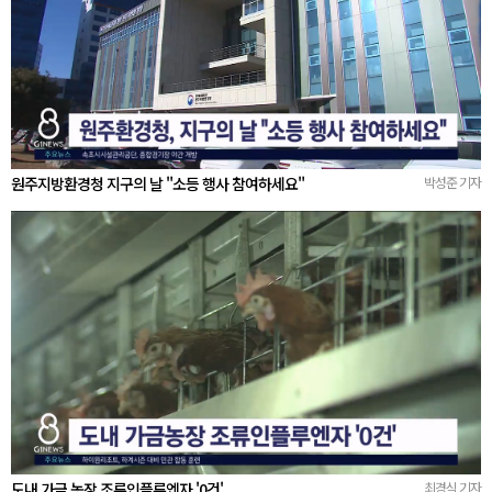
원주지방환경청 지구의 날 "소등 행사 참여하세요"
박성준 기자
도내 가금 농장 조류인플루엔자 '0건'
최경식 기자