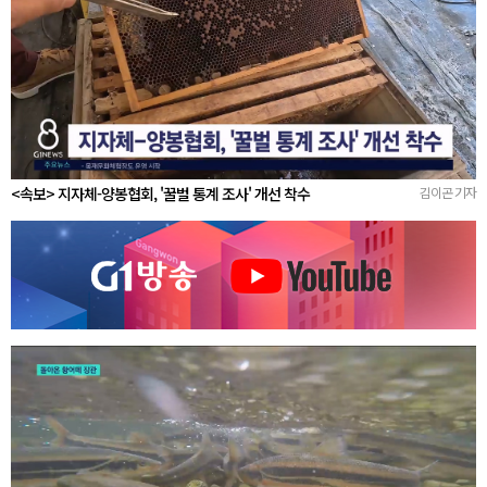
<속보> 지자체-양봉협회, '꿀벌 통계 조사' 개선 착수
김이곤 기자