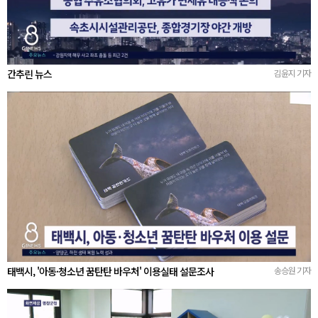
간추린 뉴스
김윤지 기자
태백시, '아동·청소년 꿈탄탄 바우처' 이용실태 설문조사
송승원 기자