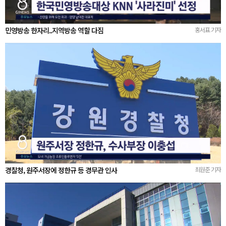
민영방송 한자리..지역방송 역할 다짐
홍서표 기자
경찰청, 원주서장에 정한규 등 경무관 인사
최원준 기자