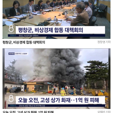
평창군, 비상경제 합동 대책회의
정창영 기자
오늘 오전, 고성 상가 화재..1억 원 피해
모재성 기자