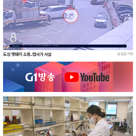
도심 멧돼지 소동..엽사가 사살
송승원 기자