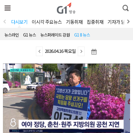
전
제
통
체
보
합
메
검
뉴
색
다시보기
이시각 주요뉴스
기동취재
집중취재
기자가 달려
열
기
뉴스라인
G1 뉴스
뉴스퍼레이드 강원
G1 8 뉴스
이
2026.04.16 목요일
다
전
음
뉴
뉴
스
스