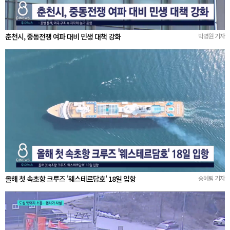
춘천시, 중동전쟁 여파 대비 민생 대책 강화
박명원 기자
올해 첫 속초항 크루즈 '웨스테르담호' 18일 입항
송혜림 기자