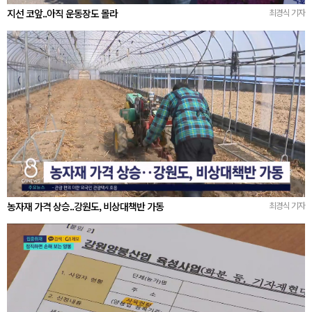
지선 코앞..아직 운동장도 몰라
최경식 기자
농자재 가격 상승..강원도, 비상대책반 가동
최경식 기자