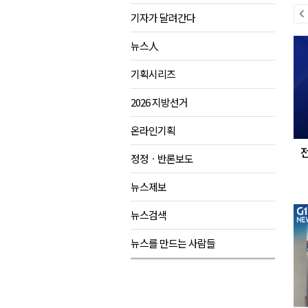
이
기자가 달려간다
강원도 반려동물지원센터, 참여
전
다
평창 전지훈련 성지..선수들 구
뉴스人
뉴
음
동해시, 어르신병원동행서비스 
스
뉴
기획시리즈
원주환경청, 비산배출시설 미신
스
2026 지방선거
온라인기획
정정ㆍ반론보도
뉴스제보
뉴스검색
뉴스를 만드는 사람들