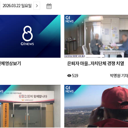
2026.03.22 일요일
형 프로그램 신설
슬땀
확대 운영
고 사업장 점검
전체영상보기
은퇴자 마을..자치단체 경쟁 치열
519
박명원 기자
visibility