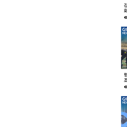
강
visibil
visibil