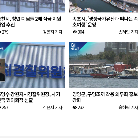
천시, 청년 디딤돌 2배 적금 지원
속초시, '생생국가유산과 떠나는 속
사업 추진
초여행' 운영
279
김윤지 기자
304
송혜림 기자
ity
visibility
조명수 강원자치경찰위원장, 차기
양양군, 구명조끼 착용 의무화 홍보
전국 협의회장 선출
강화
257
김윤지 기자
232
송혜림 기자
ity
visibility