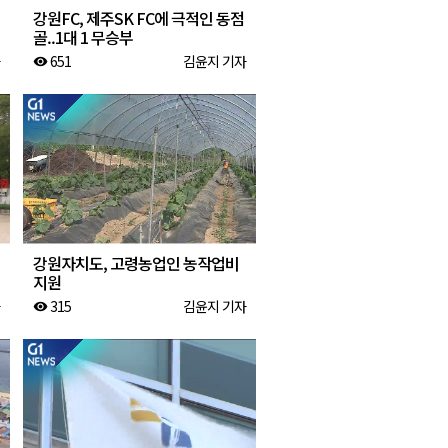
강원FC, 제주SK FC에 극적인 동점
골..1대 1 무승부
651
김윤지 기자
visibility
강원자치도, 고령농업인 농작업비
지원
315
김윤지 기자
visibility