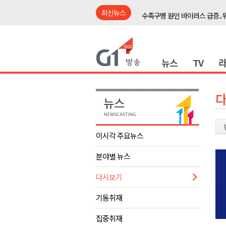
최신뉴스
수족구병 원인 바이러스 급증..
춘천 돈사 화재..평창 교통사고 
동해안 이안류..지자체 대응 강
뉴스
TV
원주시, 지역첨단의료복합단지 
강원도 반려동물지원센터, 참여
평창 전지훈련 성지..선수들 구
동해시, 어르신병원동행서비스 
원주환경청, 비산배출시설 미신
이시각 주요뉴스
민주당 순회경선 합동연설회..
분야별 뉴스
더불어민주당 도당위원장에 허영
수족구병 원인 바이러스 급증..
다시보기
춘천 돈사 화재..평창 교통사고 
기동취재
동해안 이안류..지자체 대응 강
집중취재
원주시, 지역첨단의료복합단지 