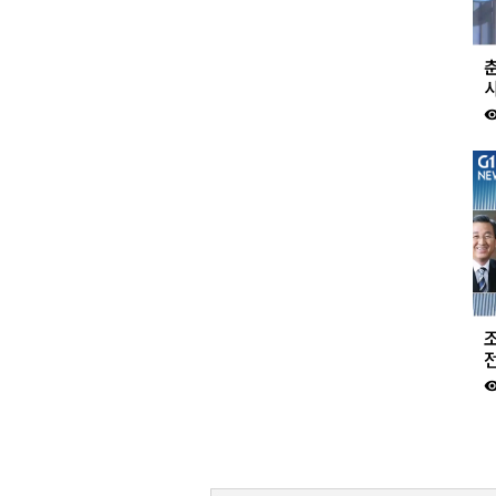
춘
visibil
visibil