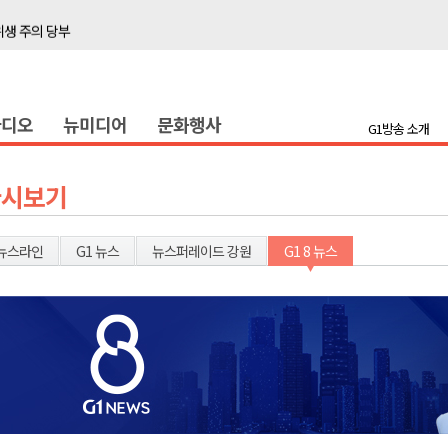
위생 주의 당부
4명 경상
화
라디오
뉴미디어
문화행사
지정 준비 본격화
G1방송 소개
형 프로그램 신설
슬땀
다시보기
확대 운영
고 사업장 점검
뉴스라인
G1 뉴스
뉴스퍼레이드 강원
G1 8 뉴스
강원 표심은
 의원 선출
위생 주의 당부
4명 경상
화
지정 준비 본격화