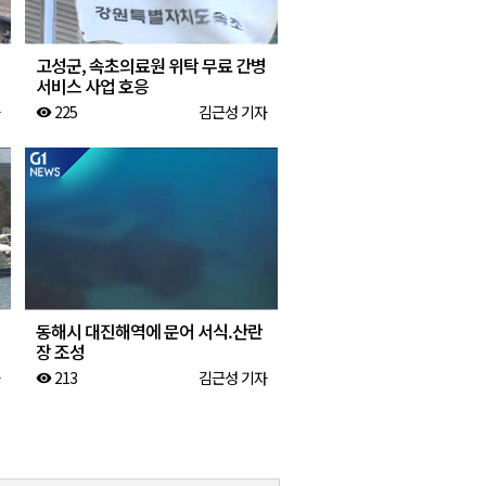
고성군, 속초의료원 위탁 무료 간병
서비스 사업 호응
225
김근성 기자
visibility
동해시 대진해역에 문어 서식.산란
장 조성
213
김근성 기자
visibility