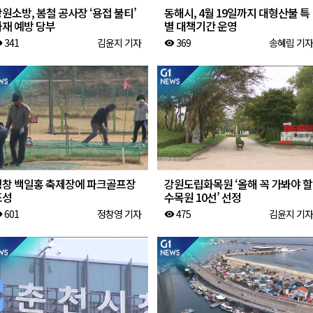
원소방, 봄철 공사장 ‘용접 불티’
동해시, 4월 19일까지 대형산불 특
화재 예방 당부
별 대책기간 운영
341
김윤지 기자
369
송혜림 기자
ity
visibility
평창 백일홍 축제장에 파크골프장
강원도립화목원 ‘올해 꼭 가봐야 할
조성
수목원 10선’ 선정
601
정창영 기자
475
김윤지 기자
ity
visibility