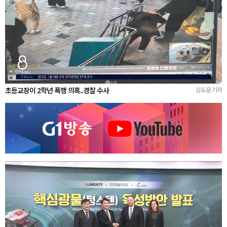
초등교장이 2학년 폭행 의혹..경찰 수사
김도운 기자