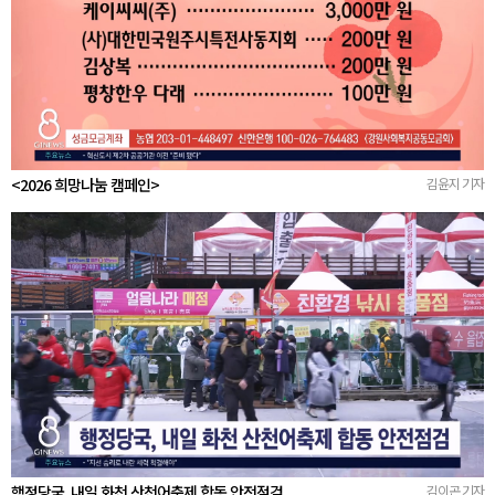
<2026 희망나눔 캠페인>
김윤지 기자
행정당국, 내일 화천 산천어축제 합동 안전점검
김이곤 기자