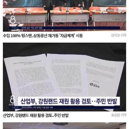
수입 100% 텅스텐..상동광산 재가동 '자급체계' 시동
김이곤 기자
산업부, 강원랜드 재원 활용 검토..주민 반발
송승원 기자