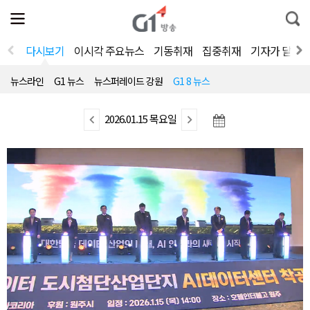
전
제
통
체
보
합
메
검
뉴
색
다시보기
이시각 주요뉴스
기동취재
집중취재
기자가 달려
열
기
뉴스라인
G1 뉴스
뉴스퍼레이드 강원
G1 8 뉴스
이
2026.01.15 목요일
다
전
음
뉴
뉴
스
스