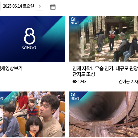
2025.06.14 토요일
 개최
저감 사업 등 건의
..싱가포르 복합리조트
합리조트로 진화 중"
전략 보고회 개최
전체영상보기
인제 자작나무숲 인기..대규모 관광
단지도 조성
1243
김이곤 기자
visibility