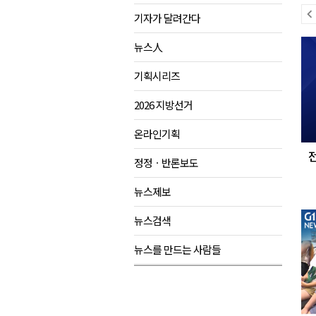
이
기자가 달려간다
제43회 홍천군민의 날 기념행사
전
다
양구군, 원주환경청에 비점오염
뉴스人
뉴
음
<강원랜드> 관광객이 인구 3배
스
뉴
기획시리즈
<강원랜드> 마카오 카지노 "복
스
2026 지방선거
민선9기 양양군 공약사업 추진 
온라인기획
정정ㆍ반론보도
뉴스제보
뉴스검색
뉴스를 만드는 사람들