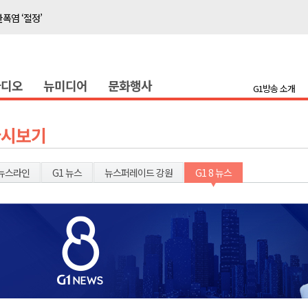
폭염 ‘절정’
지나?
타운홀 미팅 성료
라디오
뉴미디어
문화행사
눔 행사
G1방송 소개
 개최
저감 사업 등 건의
다시보기
..싱가포르 복합리조트
합리조트로 진화 중"
뉴스라인
G1 뉴스
뉴스퍼레이드 강원
G1 8 뉴스
전략 보고회 개최
폭염 ‘절정’
지나?
타운홀 미팅 성료
눔 행사