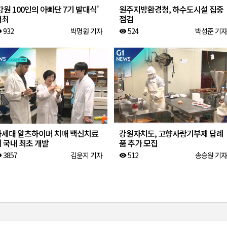
강원 100인의 아빠단 7기 발대식'
원주지방환경청, 하수도시설 집중
개최
점검
932
박명원 기자
524
박성준 기자
ity
visibility
차세대 알츠하이머 치매 백신치료
강원자치도, 고향사랑기부제 답례
 국내 최초 개발
품 추가 모집
3857
김윤지 기자
512
송승원 기자
ity
visibility