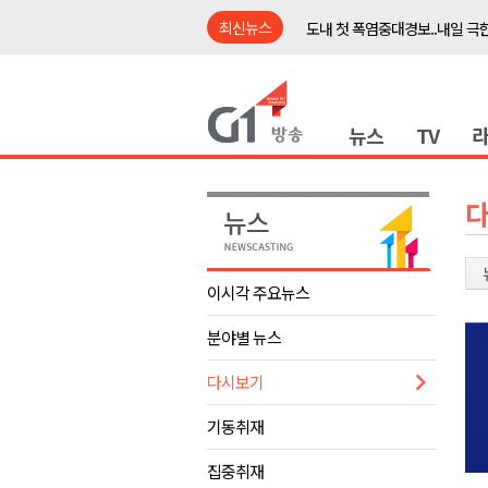
최신뉴스
도내 첫 폭염중대경보..내일 극한
태풍 '돌핀' 북상..폭염 더 심해
강릉시, 민선9기 21개 읍면동 
뉴스
TV
횡성군, 광복절 맞아 태극기 나
제43회 홍천군민의 날 기념행사
양구군, 원주환경청에 비점오염
<강원랜드> 관광객이 인구 3배
<강원랜드> 마카오 카지노 "복
이시각 주요뉴스
민선9기 양양군 공약사업 추진 
분야별 뉴스
썩고, 무르고..농산물 피해 속출
도내 첫 폭염중대경보..내일 극한
다시보기
태풍 '돌핀' 북상..폭염 더 심해
기동취재
강릉시, 민선9기 21개 읍면동 
집중취재
횡성군, 광복절 맞아 태극기 나