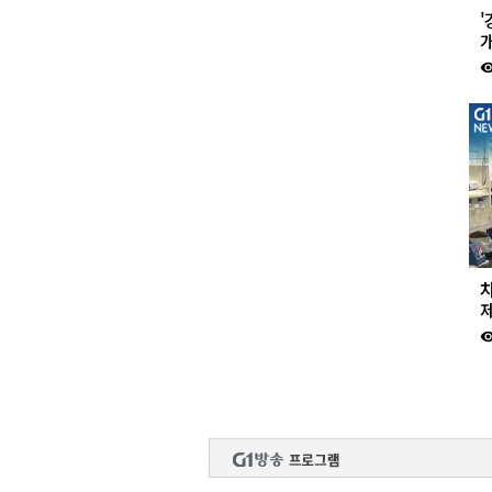
'
visibil
제
visibil