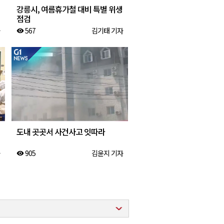
강릉시, 여름휴가철 대비 특별 위생
점검
567
김기태 기자
visibility
도내 곳곳서 사건사고 잇따라
905
김윤지 기자
visibility