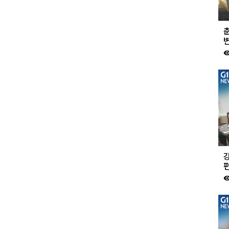
변
visibil
visibil