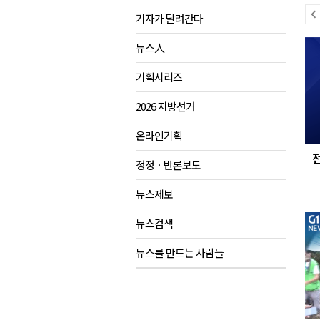
이
기자가 달려간다
강원도립대학교, 하반기 평생교
전
다
태백시, 28~29일 제5회 황부자
뉴스人
뉴
음
오늘 극한폭염 계속..낮 최고 ‘영
스
뉴
기획시리즈
썩고, 무르고..농산물 피해 속출
스
2026 지방선거
온라인기획
정정ㆍ반론보도
뉴스제보
뉴스검색
뉴스를 만드는 사람들