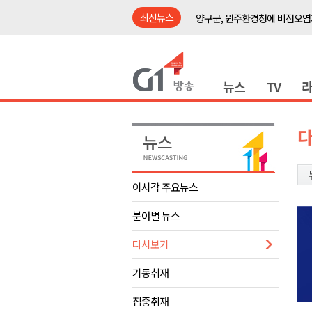
최신뉴스
양구군, 원주환경청에 비점오염
<강원랜드> 관광객이 인구 3배
<강원랜드> 마카오 카지노 "복
뉴스
TV
원주시, 하반기 중소기업육성자
강원도립대학교, 하반기 평생교
태백시, 28~29일 제5회 황부자
오늘 극한폭염 계속..낮 최고 ‘영
썩고, 무르고..농산물 피해 속출
이시각 주요뉴스
썩고, 무르고..농산물 피해 속출
분야별 뉴스
강릉시, 민선9기 21개 읍면동 
양구군, 원주환경청에 비점오염
다시보기
<강원랜드> 관광객이 인구 3배
기동취재
<강원랜드> 마카오 카지노 "복
집중취재
원주시, 하반기 중소기업육성자