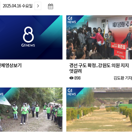
2025.04.16 수요일
육원 수강생 모집
 며느리 축제
상 38도’
전체영상보기
경선 구도 확정..강원도 의원 지지
엇갈려
898
김도환 기자
visibility