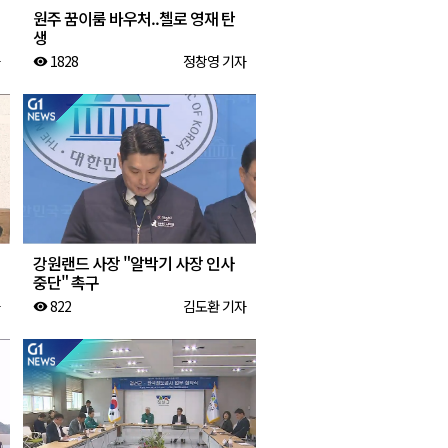
원주 꿈이룸 바우처..첼로 영재 탄
생
1828
정창영 기자
visibility
강원랜드 사장 "알박기 사장 인사
중단" 촉구
822
김도환 기자
visibility