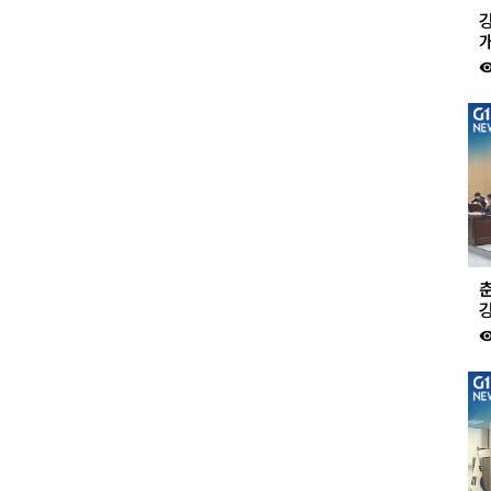
강
개
visibil
visibil