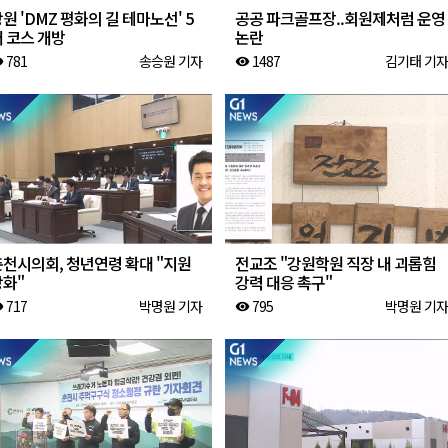
원 'DMZ 평화의 길 테마노선' 5
공공 파크골프장..회원제처럼 운영
 코스 개방
논란
781
송승원 기자
1487
김기태 기자
ity
visibility
춘천시의회, 청년연령 확대 "지원
전교조 "강원학원 직장 내 괴롭힘
강화"
강력 대응 촉구"
717
박명원 기자
795
박명원 기자
ity
visibility