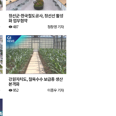
정선군-한국철도공사, 정선선 활성
화 업무협약
487
정창영 기자
visibility
강원자치도, 찰옥수수 보급종 생산
본격화
952
이종우 기자
visibility