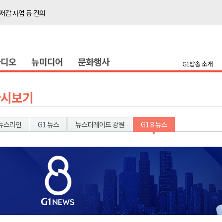
저감 사업 등 건의
..싱가포르 복합리조트
합리조트로 진화 중"
라디오
뉴미디어
문화행사
금 지원 접수
G1방송 소개
육원 수강생 모집
 며느리 축제
다시보기
상 38도’
뉴스라인
G1 뉴스
뉴스퍼레이드 강원
G1 8 뉴스
타운홀 미팅 성료
저감 사업 등 건의
..싱가포르 복합리조트
합리조트로 진화 중"
금 지원 접수