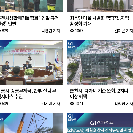
춘천시생활폐기물협회 "입찰 규정
최북단 마을 차별화 캠핑장..지역
경" 반발
활성화 기대
829
박명원 기자
1067
김이곤 기자
ity
visibility
강릉시-강릉우체국, 안부 살핌 우
춘천시, 다자녀 기준 완화..2자녀
편서비스 추진
이상 혜택
609
김기태 기자
1071
박명원 기자
ity
visibility