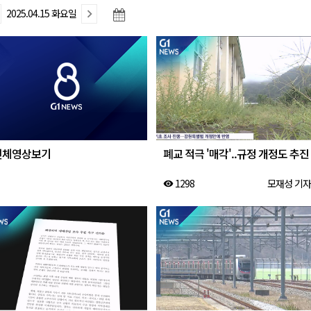
2025.04.15 화요일
새 돌봄' 시행
연속 '다'등급
나된 공동체"
국가폭력 사과
전체영상보기
폐교 적극 '매각'..규정 개정도 추진
1298
모재성 기자
visibility