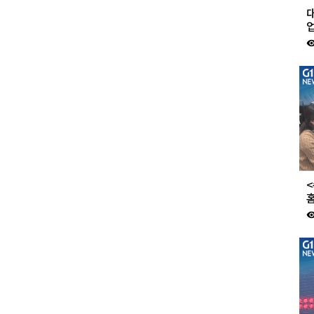
업
visibil
<
visibil