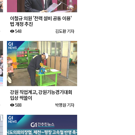
이철규 의원 '전력 설비 공동 이용'
법 개정 추진
548
김도환 기자
visibility
강원 직업계고, 강원기능경기대회
입상 싹쓸이
588
박명원 기자
visibility