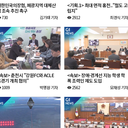
대한민국의장협, 폐광지역 대체산
<기획.1> 최대 면적 홍천.."철도 고
 조속 추진 촉구
립지"
730
김기태 기자
2912
최경식 기자
ity
visibility
속보> 춘천시 "강원FC와 ACLE
<속보> 장애·경계선 지능 학생 학
홈경기 개최 협의"
폭 조력인 제도 도입
1009
박명원 기자
2562
모재성 기자
ity
visibility