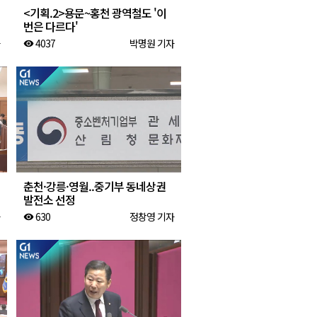
<기획.2>용문~홍천 광역철도 '이
번은 다르다'
4037
박명원 기자
visibility
춘천·강릉·영월..중기부 동네상권
발전소 선정
630
정창영 기자
visibility