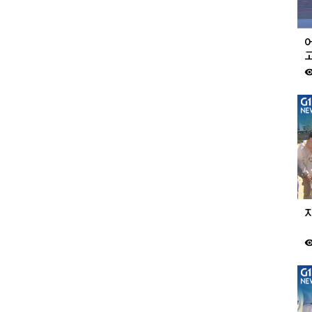
고
visibil
visibil