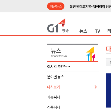
최신뉴스
철원 백마고지역~월정리역 경원
어젯밤 원주 아파트 정전..천 
춘천시립 '장애아동전담어린이집
뉴스
TV
영월군, 14~15일 서부시장 야
양양군, 21일까지 '초등학생 틈
강원개발공사, 공기업 평가 2년 
도-시군 첫 간담회..우상호 "하
이 대통령, 사북·납북귀환어부 
이시각 주요뉴스
동해안 폭우..도로 잠기고 고립
분야별 뉴스
민주당, 내일 횡성서 당대표 후
철원 백마고지역~월정리역 경원
다시보기
어젯밤 원주 아파트 정전..천 
기동취재
춘천시립 '장애아동전담어린이집
집중취재
영월군, 14~15일 서부시장 야