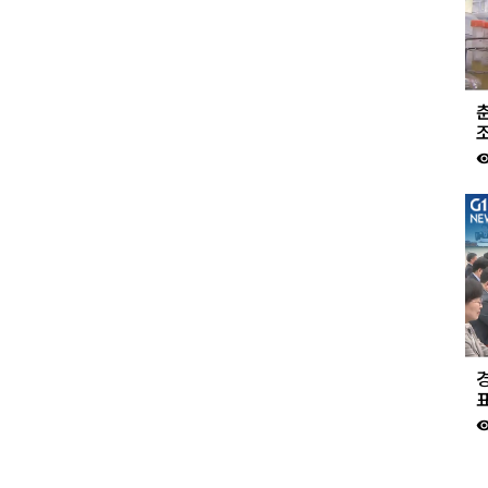
춘
visibil
표
visibil