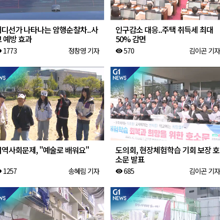
어디선가 나타나는 암행순찰차..사
인구감소 대응..주택 취득세 최대
 예방 효과
50% 감면
1773
정창영 기자
570
김이곤 기자
ity
visibility
지역사회문제, "예술로 배워요"
도의회, 현장체험학습 기회 보장 호
소문 발표
1257
송혜림 기자
685
김이곤 기자
ity
visibility