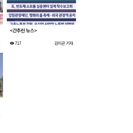
<간추린 뉴스>
717
김이곤 기자
visibility