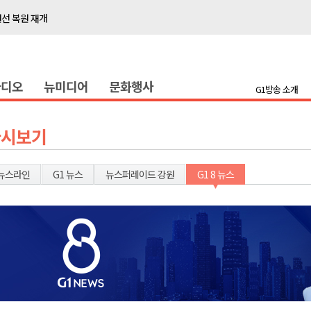
선 복원 재개
백여세대 불편
' 개원
라디오
뉴미디어
문화행사
시장 운영
G1방송 소개
새 돌봄' 시행
연속 '다'등급
다시보기
나된 공동체"
국가폭력 사과
뉴스라인
G1 뉴스
뉴스퍼레이드 강원
G1 8 뉴스
보 합동 연설회
선 복원 재개
백여세대 불편
' 개원
시장 운영