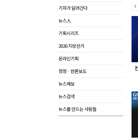
이
기자가 달려간다
양양군, 21일까지 '초등학생 틈
전
다
강원개발공사, 공기업 평가 2년 
뉴스人
뉴
음
도-시군 첫 간담회..우상호 "하
스
뉴
기획시리즈
이 대통령, 사북·납북귀환어부 
스
2026 지방선거
온라인기획
정정ㆍ반론보도
뉴스제보
뉴스검색
뉴스를 만드는 사람들