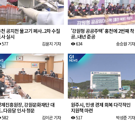
천 공지천 물고기 폐사..2차 수질
'강원형 공공주택' 홍천에 2번째 착
조사 실시
공..내년 준공
577
김윤지 기자
634
송승원 기자
ity
visibility
경제진흥원장, 강원문화재단 대
원주시, 민생 경제 회복 다각적인
..다음달 인사 청문
지원책 마련
582
김이곤 기자
517
박성준 기자
ity
visibility