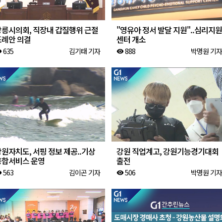
강릉시의회, 직장내 갑질행위 근절
"영유아 정서 발달 지원"..심리지원
조례안 의결
센터 개소
635
김기태 기자
888
박명원 기자
ity
visibility
원자치도, 서핑 정보 제공..기상
강원 직업계고, 강원기능경기대회
융합서비스 운영
출전
563
김이곤 기자
506
박명원 기자
ity
visibility