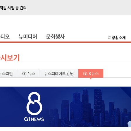
저감 사업 등 건의
..싱가포르 복합리조트
합리조트로 진화 중"
라디오
뉴미디어
문화행사
금 지원 접수
G1방송 소개
육원 수강생 모집
 며느리 축제
다시보기
상 38도’
뉴스라인
G1 뉴스
뉴스퍼레이드 강원
G1 8 뉴스
타운홀 미팅 성료
저감 사업 등 건의
..싱가포르 복합리조트
합리조트로 진화 중"
금 지원 접수