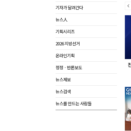
이
기자가 달려간다
강원도립대학교, 하반기 평생교
전
다
태백시, 28~29일 제5회 황부자
뉴스人
뉴
음
오늘 극한폭염 계속..낮 최고 ‘영
스
뉴
기획시리즈
썩고, 무르고..농산물 피해 속출
스
2026 지방선거
온라인기획
정정ㆍ반론보도
뉴스제보
뉴스검색
뉴스를 만드는 사람들