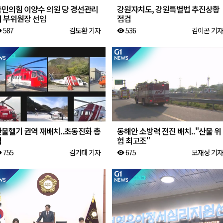
국민의힘 이양수 의원 당 경선관리
강원자치도, 강원특별법 추진상황
위 부위원장 선임
점검
587
김도환 기자
536
김이곤 기자
ity
visibility
산불헬기 권역 재배치..초동진화 총
동해안 소방력 전진 배치.."산불 위
력
험 최고조"
755
김기태 기자
675
모재성 기자
ity
visibility