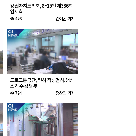
강원자치도의회, 8~15일 제336회
임시회
476
김이곤 기자
visibility
도로교통공단, 면허 적성검사.갱신
조기 수검 당부
774
정창영 기자
visibility