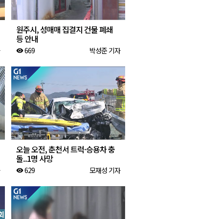
원주시, 성매매 집결지 건물 폐쇄
등 안내
669
박성준 기자
visibility
오늘 오전, 춘천서 트럭·승용차 충
돌..1명 사망
629
모재성 기자
visibility