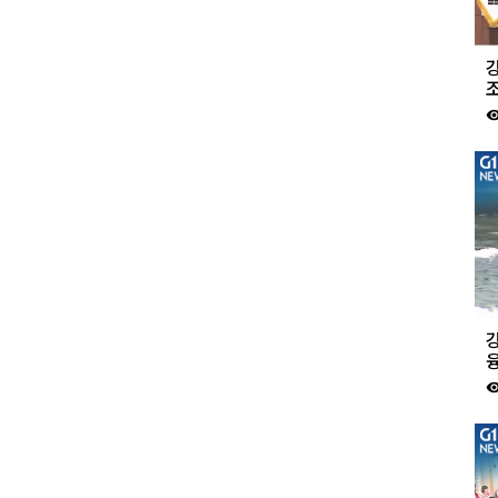
visibil
강
visibil