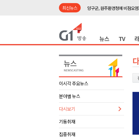
최신뉴스
양구군, 원주환경청에 비점오염
<강원랜드> 관광객이 인구 3배
<강원랜드> 마카오 카지노 "복
뉴스
TV
원주시, 하반기 중소기업육성자
강원도립대학교, 하반기 평생교
태백시, 28~29일 제5회 황부자
오늘 극한폭염 계속..낮 최고 ‘영
썩고, 무르고..농산물 피해 속출
이시각 주요뉴스
썩고, 무르고..농산물 피해 속출
분야별 뉴스
강릉시, 민선9기 21개 읍면동 
양구군, 원주환경청에 비점오염
다시보기
<강원랜드> 관광객이 인구 3배
기동취재
<강원랜드> 마카오 카지노 "복
집중취재
원주시, 하반기 중소기업육성자