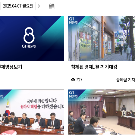
2025.04.07 월요일
육원 수강생 모집
 며느리 축제
상 38도’
전체영상보기
침체된 경제..활력 기대감
727
송혜림 기자
visibility