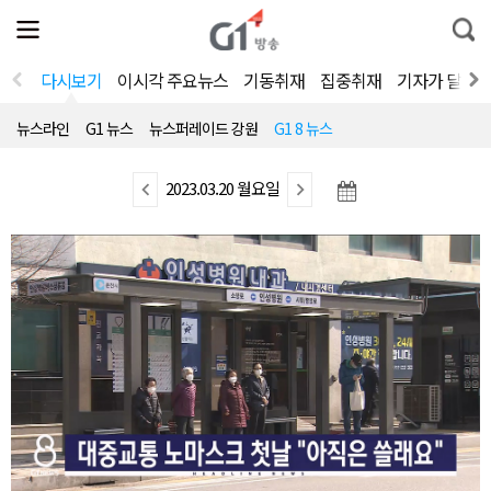
전
제
통
체
보
합
메
검
뉴
색
다시보기
이시각 주요뉴스
기동취재
집중취재
기자가 달려
열
기
뉴스라인
G1 뉴스
뉴스퍼레이드 강원
G1 8 뉴스
이
2023.03.20 월요일
다
전
음
뉴
뉴
스
스