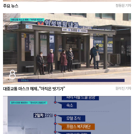
주요 뉴스
정동원 기자
대중교통 마스크 해제.."아직은 벗기가"
원석진 기자