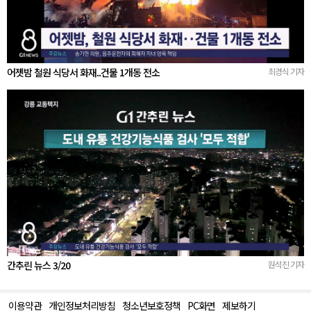
어젯밤 철원 식당서 화재..건물 1개동 전소
최경식 기자
간추린 뉴스 3/20
원석진 기자
이용약관
개인정보처리방침
청소년보호정책
PC화면
제보하기
맨