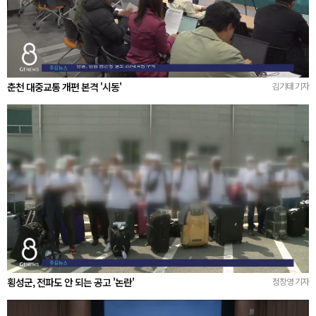
춘천 대중교통 개편 본격 '시동'
김기태 기자
횡성군, 전파도 안 되는 공고 '논란'
정창영 기자