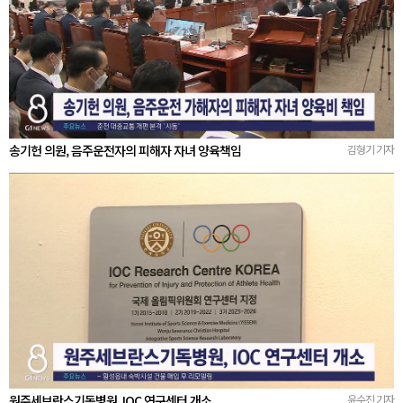
송기헌 의원, 음주운전자의 피해자 자녀 양육책임
김형기 기자
원주세브란스기독병원, IOC 연구센터 개소
윤수진 기자