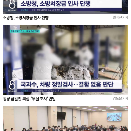
소방청, 소방서장급 인사 단행
원석진 기자
강릉 급발진 의심..'부실 조사' 반발
김도운 기자