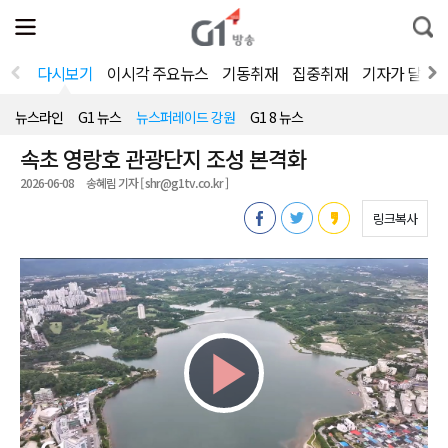
전
제
통
체
보
합
메
검
뉴
색
다시보기
이시각 주요뉴스
기동취재
집중취재
기자가 달려
열
기
뉴스라인
G1 뉴스
뉴스퍼레이드 강원
G1 8 뉴스
속초 영랑호 관광단지 조성 본격화
2026-06-08
송혜림 기자 [ shr@g1tv.co.kr ]
링크복사
Play