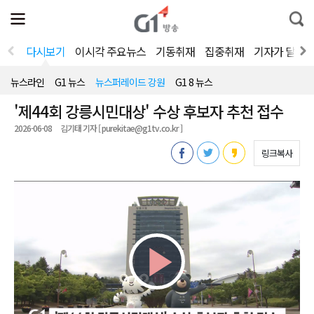
전
제
통
체
보
합
메
검
뉴
색
다시보기
이시각 주요뉴스
기동취재
집중취재
기자가 달려
열
기
뉴스라인
G1 뉴스
뉴스퍼레이드 강원
G1 8 뉴스
'제44회 강릉시민대상' 수상 후보자 추천 접수
2026-06-08
김기태 기자 [ purekitae@g1tv.co.kr ]
링크복사
Play