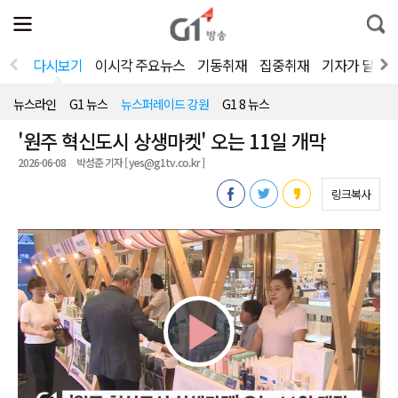
전
제
통
체
보
합
메
검
뉴
색
다시보기
이시각 주요뉴스
기동취재
집중취재
기자가 달려
열
기
뉴스라인
G1 뉴스
뉴스퍼레이드 강원
G1 8 뉴스
'원주 혁신도시 상생마켓' 오는 11일 개막
2026-06-08
박성준 기자 [ yes@g1tv.co.kr ]
링크복사
Play