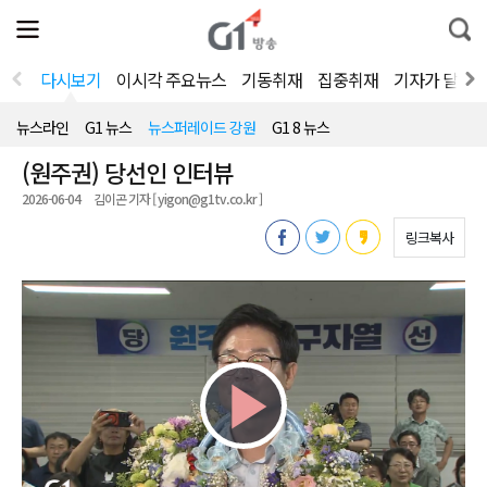
전
제
통
체
보
합
메
검
뉴
색
다시보기
이시각 주요뉴스
기동취재
집중취재
기자가 달려
열
기
뉴스라인
G1 뉴스
뉴스퍼레이드 강원
G1 8 뉴스
(원주권) 당선인 인터뷰
2026-06-04
김이곤 기자 [ yigon@g1tv.co.kr ]
링크복사
Play