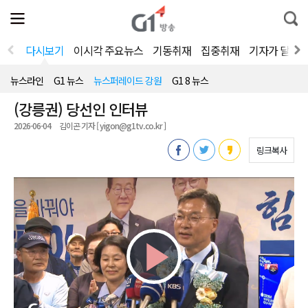
전
제
통
체
보
합
메
검
뉴
색
다시보기
이시각 주요뉴스
기동취재
집중취재
기자가 달려
열
기
뉴스라인
G1 뉴스
뉴스퍼레이드 강원
G1 8 뉴스
(강릉권) 당선인 인터뷰
2026-06-04
김이곤 기자 [ yigon@g1tv.co.kr ]
링크복사
Play