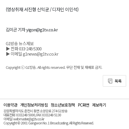
(영상취재 서진형 신익균 / 디자인 이민석)
김이곤 기자 yigon@g1tv.co.kr
G1방송 뉴스제보
▶ 전화 033-248-5300
▶ 이메일 g1news@g1tv.co.kr
Copyright ⓒ G1방송. All rights reserved. 무단 전재 및 재배포 금지.
목록
이용약관
개인정보처리방침
청소년보호정책
PC화면
제보하기
맨
위
강원특별자치도 춘천시 동면 소양강로 274 G1방송
로
대표전화: 033)248-5000, FAX: 033)248-5130
(Top)
이메일: webmaster@g1tv.co.kr
Copyright © 2001 Gangwon No. 1 Broadcasting. All Rights Reserved.