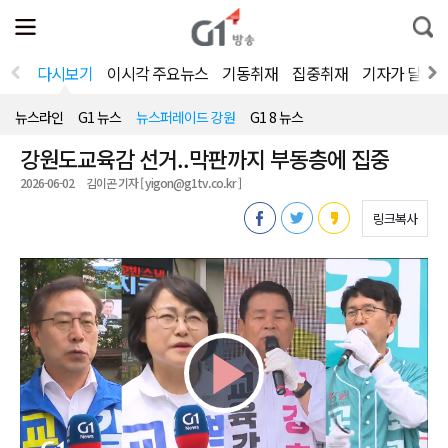
전
제
통
체
보
합
메
검
뉴
색
다시보기
이시각 주요뉴스
기동취재
집중취재
기자가 달려
열
기
뉴스라인
G1 뉴스
뉴스퍼레이드 강원
G1 8 뉴스
강원도교육감 선거..막판까지 부동층에 집중
2026-06-02
김이곤 기자 [ yigon@g1tv.co.kr ]
링크복사
Play