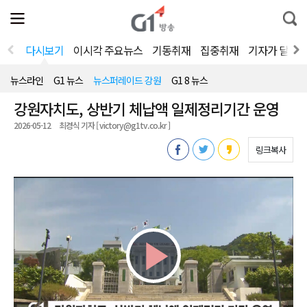
전
제
통
체
보
합
메
검
뉴
색
다시보기
이시각 주요뉴스
기동취재
집중취재
기자가 달려
열
기
뉴스라인
G1 뉴스
뉴스퍼레이드 강원
G1 8 뉴스
강원자치도, 상반기 체납액 일제정리기간 운영
2026-05-12
최경식 기자 [ victory@g1tv.co.kr ]
링크복사
Play