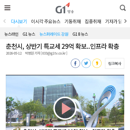
전
제
통
체
보
합
메
검
뉴
색
다시보기
이시각 주요뉴스
기동취재
집중취재
기자가 달려
열
기
뉴스라인
G1 뉴스
뉴스퍼레이드 강원
G1 8 뉴스
춘천시, 상반기 특교세 29억 확보..인프라 확충
2026-05-12
박명원 기자 [ 033@g1tv.co.kr ]
링크복사
Play