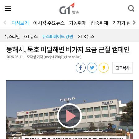
전
제
통
체
보
합
메
검
뉴
색
다시보기
이시각 주요뉴스
기동취재
집중취재
기자가 달려
열
기
뉴스라인
G1 뉴스
뉴스퍼레이드 강원
G1 8 뉴스
동해시, 묵호 어달해변 바가지 요금 근절 캠페인
2026-03-11
모재성 기자 [ mojs1750@g1tv.co.kr ]
링크복사
Play