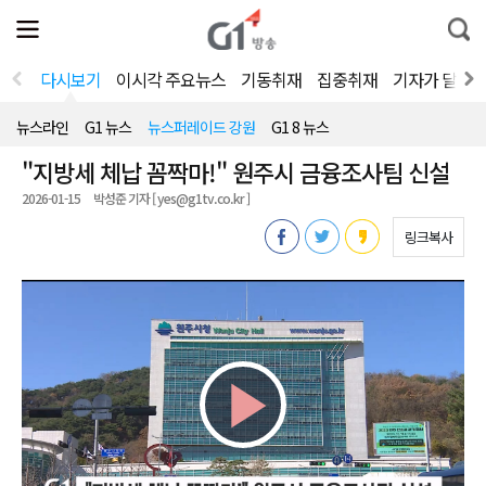
전
제
통
체
보
합
메
검
뉴
색
다시보기
이시각 주요뉴스
기동취재
집중취재
기자가 달려
열
기
뉴스라인
G1 뉴스
뉴스퍼레이드 강원
G1 8 뉴스
"지방세 체납 꼼짝마!" 원주시 금융조사팀 신설
2026-01-15
박성준 기자 [ yes@g1tv.co.kr ]
링크복사
Play