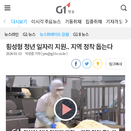
전
제
통
체
보
합
메
검
뉴
색
다시보기
이시각 주요뉴스
기동취재
집중취재
기자가 달려
열
기
뉴스라인
G1 뉴스
뉴스퍼레이드 강원
G1 8 뉴스
횡성형 청년 일자리 지원.. 지역 정착 돕는다
2026-01-15
박성준 기자 [ yes@g1tv.co.kr ]
링크복사
Play