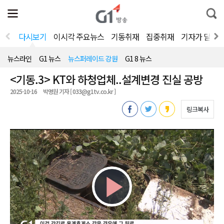
전
제
통
체
보
합
메
검
뉴
색
다시보기
이시각 주요뉴스
기동취재
집중취재
기자가 달려
열
기
뉴스라인
G1 뉴스
뉴스퍼레이드 강원
G1 8 뉴스
<기동.3> KT와 하청업체..설계변경 진실 공방
2025-10-16
박명원 기자 [ 033@g1tv.co.kr ]
링크복사
Play