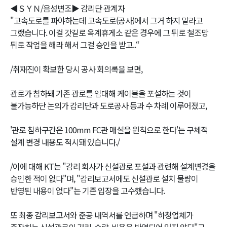
◀ＳＹＮ/음성변조▶ 감리단 관계자
"고속도로를 파야하는데 고속도로(공사)에서 그거 하지 말라고
그랬습니다. 이걸 갓길로 옥계휴게소 같은 경우에 그 뒤로 철조망
뒤로 작업을 해라 해서 그걸 승인을 받고..“
/취재진이 확보한 당시 공사 회의록을 보면,
관로가 침하돼 기존 관로를 임대해 케이블을 포설하는 것이
불가능하단 논의가 감리단과 도로공사 등과 수 차례 이루어졌고,
'관로 침하구간은 100mm FC관 매설을 원칙으로 한다'는 구체적
설계 변경 내용도 적시돼 있습니다./
/이에 대해 KT는 "감리 회사가 신설관로 포설과 관련해 설계변경을
승인한 적이 없다"며, "감리보고서에도 신설관로 설치 물량이
반영된 내용이 없다"는 기존 입장을 고수했습니다.
또 최종 감리보고서와 준공 내역서를 언급하며 "하청업체가
주장하는 신설관로의 거리, 수량, 비용은 반영되어 있지 않다"고